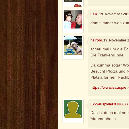
LXR
, 19. November 201
damit immer was zum
nairobi
, 19. November 
schau mal um die Eck
Die Frankenrunde
Da kumma sogar Woid
Besuch! Pfoiza und N
Plätzla für nen Nachb
https://www.sauspiel.
Ex-Sauspieler #286627
Das ist doch mal ne 
*daumenhoch