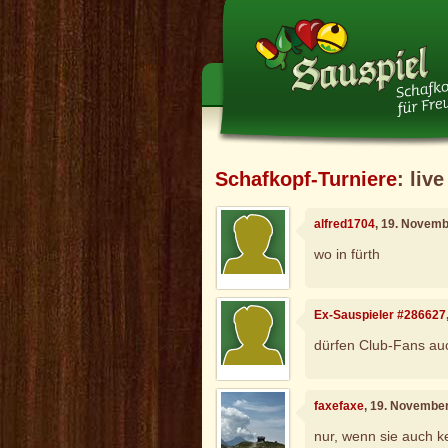
Schafkopf-Turniere
: live
alfred1704
, 19. Novemb
wo in fürth
Ex-Sauspieler #286627
dürfen Club-Fans a
faxefaxe
, 19. Novembe
nur, wenn sie auch k