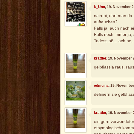
k_Uno
, 19. November 
nairobi, darf man da
auftauchen?
Falls ja, auch nach 
Falls noch immer ja,
Todesstoß... ach ne, d
krattler
, 19. November 
gelbfiassla raus. rau
edmuina
, 19. Novembe
definiern sie gelbfiass
krattler
, 19. November 
ein gern verwendeter
ethymologisch kommt