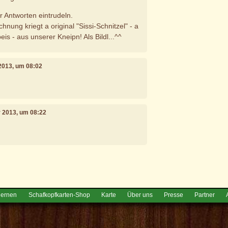
r Antworten eintrudeln.
chnung kriegt a original "Sissi-Schnitzel" - a
is - aus unserer Kneipn! Als Bildl...^^
2013, um 08:02
r 2013, um 08:22
e
lernen
Schafkopfkarten-Shop
Karte
Über uns
Presse
Partner