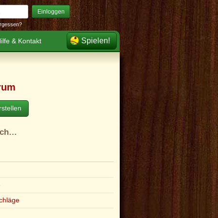
Einloggen
rgessen?
Spielen!
ilfe & Kontakt
rum
stellen
ach…
e
chläge