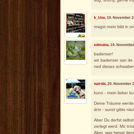
sog. shorty, gerne mal
k_Uno
, 19. November 
magst mein bild in o
edmuina
, 19. Novembe
badenser!
wir badenser san de g
ned dieses schwabe
nairobi
, 20. November 
kuno - mein lieber k
Deine Träume werden 
drin - sunst gibts nä
Aber Du derfst selb
zerlegt werd. Mir trö
Aber, was heisst denn