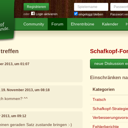
Spielername
Passwort
Registrieren
oder
Login aktivieren
Passwort ve
eingeloggt bleiben
Community
Forum
Ehrentribüne
Kalender
H
 treffen
Schafkopf-Fo
neue Diskussion er
er 2013, um 01:07
Einschränken n
Kategorien
, 19. November 2013, um 08:18
uch kommen? ^^
Tratsch
Schafkopf-Strategi
r 2013, um 09:12
Verbesserungsvors
einen geraden Satz zustande bringen :-)
Fehlerberichte