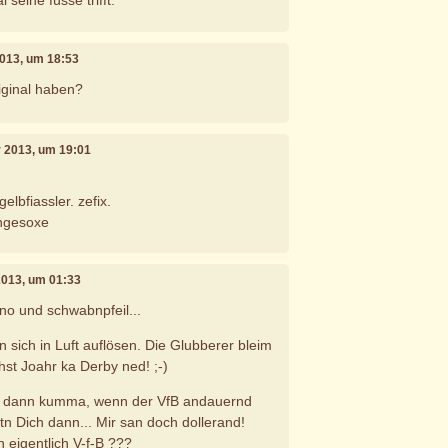
 seine füsse trifft.
2013, um 18:53
riginal haben?
r 2013, um 19:01
elbfiassler. zefix.
ngesoxe
2013, um 01:33
uno und schwabnpfeil...
sich in Luft auflösen. Die Glubberer bleim
chst Joahr ka Derby ned! ;-)
st dann kumma, wenn der VfB andauernd
stn Dich dann... Mir san doch dollerand!
 eigentlich V-f-B ???