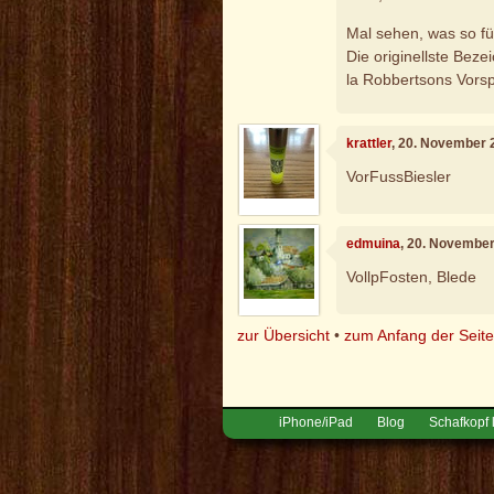
Mal sehen, was so fü
Die originellste Bezei
la Robbertsons Vorspe
krattler
, 20. November 
VorFussBiesler
edmuina
, 20. Novembe
VollpFosten, Blede
zur Übersicht
•
zum Anfang der Seit
iPhone/iPad
Blog
Schafkopf 