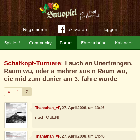
Registrieren
aktivieren
Einloggen
Spielen!
Community
Forum
Ehrentribüne
Kalender
Schafkopf-Turniere
: I such an Unerfrangen,
Raum wü, oder a mehrer aus n Raum wü,
die mid zum dunier am 3. fahre würde
Zurück
«
1
2
Thanathan_vF
, 27. April 2008, um 13:46
nach OBEN!
Thanathan_vF
, 27. April 2008, um 14:40