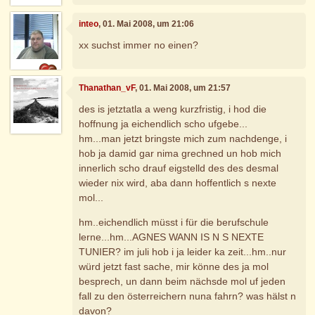
inteo
, 01. Mai 2008, um 21:06
xx suchst immer no einen?
Thanathan_vF
, 01. Mai 2008, um 21:57
des is jetztatla a weng kurzfristig, i hod die
hoffnung ja eichendlich scho ufgebe...
hm...man jetzt bringste mich zum nachdenge, i
hob ja damid gar nima grechned un hob mich
innerlich scho drauf eigstelld des des desmal
wieder nix wird, aba dann hoffentlich s nexte
mol...
hm..eichendlich müsst i für die berufschule
lerne...hm...AGNES WANN IS N S NEXTE
TUNIER? im juli hob i ja leider ka zeit...hm..nur
würd jetzt fast sache, mir könne des ja mol
besprech, un dann beim nächsde mol uf jeden
fall zu den österreichern nuna fahrn? was hälst n
davon?