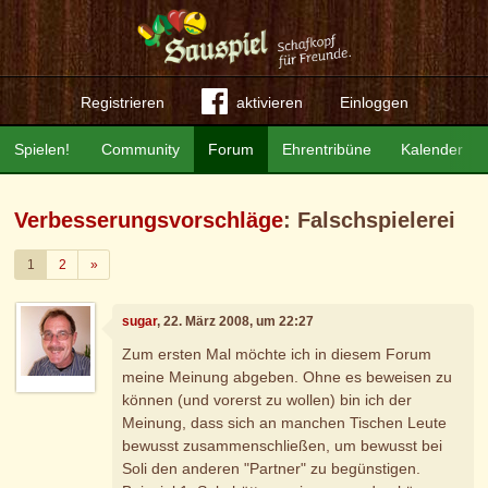
Registrieren
aktivieren
Einloggen
Spielen!
Community
Forum
Ehrentribüne
Kalender
Verbesserungsvorschläge
: Falschspielerei
Weiter
1
2
»
sugar
, 22. März 2008, um 22:27
Zum ersten Mal möchte ich in diesem Forum
meine Meinung abgeben. Ohne es beweisen zu
können (und vorerst zu wollen) bin ich der
Meinung, dass sich an manchen Tischen Leute
bewusst zusammenschließen, um bewusst bei
Soli den anderen "Partner" zu begünstigen.