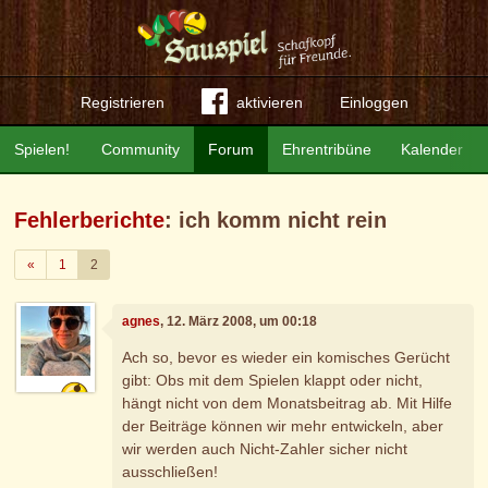
Registrieren
aktivieren
Einloggen
Spielen!
Community
Forum
Ehrentribüne
Kalender
Fehlerberichte
: ich komm nicht rein
Zurück
«
1
2
agnes
, 12. März 2008, um 00:18
Ach so, bevor es wieder ein komisches Gerücht
gibt: Obs mit dem Spielen klappt oder nicht,
hängt nicht von dem Monatsbeitrag ab. Mit Hilfe
der Beiträge können wir mehr entwickeln, aber
wir werden auch Nicht-Zahler sicher nicht
ausschließen!