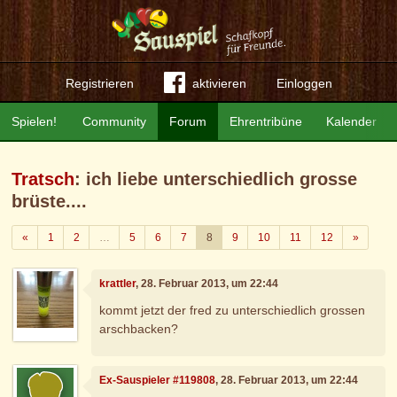
Registrieren
aktivieren
Einloggen
Spielen!
Community
Forum
Ehrentribüne
Kalender
Tratsch
: ich liebe unterschiedlich grosse
brüste....
Zurück
Weiter
«
1
2
…
5
6
7
8
9
10
11
12
»
krattler
, 28. Februar 2013, um 22:44
kommt jetzt der fred zu unterschiedlich grossen
arschbacken?
Ex-Sauspieler #119808
, 28. Februar 2013, um 22:44