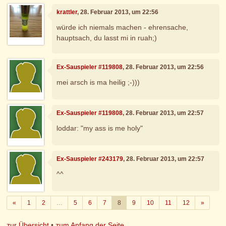
krattler
, 28. Februar 2013, um 22:56
würde ich niemals machen - ehrensache,
hauptsach, du lasst mi in ruah;)
Ex-Sauspieler #119808
, 28. Februar 2013, um 22:56
mei arsch is ma heilig ;-)))
Ex-Sauspieler #119808
, 28. Februar 2013, um 22:57
loddar: "my ass is me holy"
Ex-Sauspieler #243179
, 28. Februar 2013, um 22:57
^^
Zurück
Weiter
«
1
2
…
5
6
7
8
9
10
11
12
»
zur Übersicht
•
zum Anfang der Seite