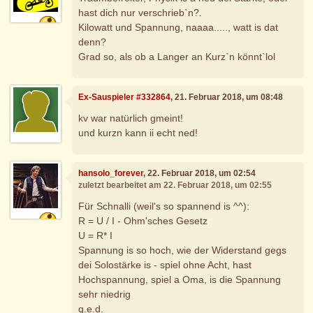
hast dich nur verschrieb`n?.
Kilowatt und Spannung, naaaa....., watt is dat
denn?
Grad so, als ob a Langer an Kurz`n könnt`lol
Ex-Sauspieler #332864
, 21. Februar 2018, um 08:48
kv war natürlich gmeint!
und kurzn kann ii echt ned!
hansolo_forever
, 22. Februar 2018, um 02:54
zuletzt bearbeitet am 22. Februar 2018, um 02:55
Für Schnalli (weil's so spannend is ^^):
R = U / I - Ohm'sches Gesetz
U = R* I
Spannung is so hoch, wie der Widerstand gegs
dei Solostärke is - spiel ohne Acht, hast
Hochspannung, spiel a Oma, is die Spannung
sehr niedrig
q.e.d.