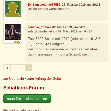
Ex-Sauspieler #637556
, 28. Februar 2019, um 20:21
Dieser Eintrag wurde entfernt.
hansolo_forever
, 02. März 2019, um 04:35
zuletzt bearbeitet am 02. März 2019, um 04:35
Fast 5000 Spiele seit 2012 (oder war's 1912 ?
^^) und a Gras-Mitglied...
Derr g'hört zu dene die wo zwar zahlen aber
dann rummaulen - muß a Schwob sei...
Zurück
«
1
2
3
zur Übersicht
•
zum Anfang der Seite
Schafkopf-Forum
neue Diskussion erstellen
Einschränken nach…