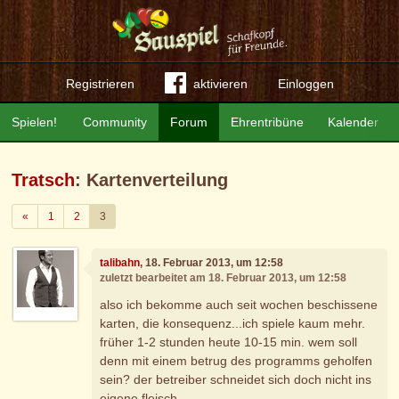
Registrieren
aktivieren
Einloggen
Spielen!
Community
Forum
Ehrentribüne
Kalender
Tratsch
: Kartenverteilung
Zurück
«
1
2
3
talibahn
, 18. Februar 2013, um 12:58
zuletzt bearbeitet am 18. Februar 2013, um 12:58
also ich bekomme auch seit wochen beschissene
karten, die konsequenz...ich spiele kaum mehr.
früher 1-2 stunden heute 10-15 min. wem soll
denn mit einem betrug des programms geholfen
sein? der betreiber schneidet sich doch nicht ins
eigene fleisch...