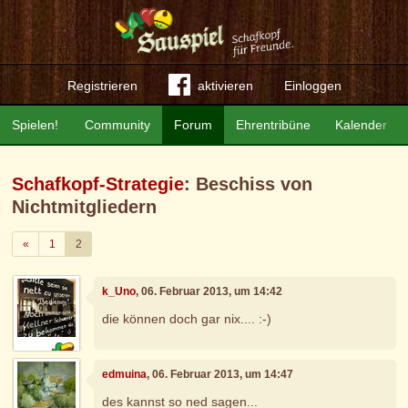
Registrieren
aktivieren
Einloggen
Spielen!
Community
Forum
Ehrentribüne
Kalender
Schafkopf-Strategie
: Beschiss von
Nichtmitgliedern
Zurück
«
1
2
k_Uno
, 06. Februar 2013, um 14:42
die können doch gar nix.... :-)
edmuina
, 06. Februar 2013, um 14:47
des kannst so ned sagen...