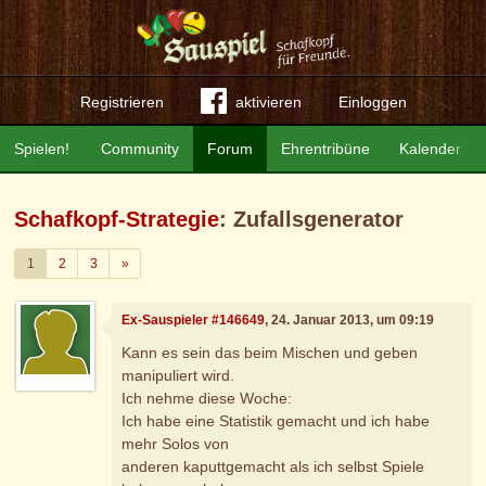
Registrieren
aktivieren
Einloggen
Spielen!
Community
Forum
Ehrentribüne
Kalender
Schafkopf-Strategie
: Zufallsgenerator
Weiter
1
2
3
»
Ex-Sauspieler #146649
, 24. Januar 2013, um 09:19
Kann es sein das beim Mischen und geben
manipuliert wird.
Ich nehme diese Woche:
Ich habe eine Statistik gemacht und ich habe
mehr Solos von
anderen kaputtgemacht als ich selbst Spiele