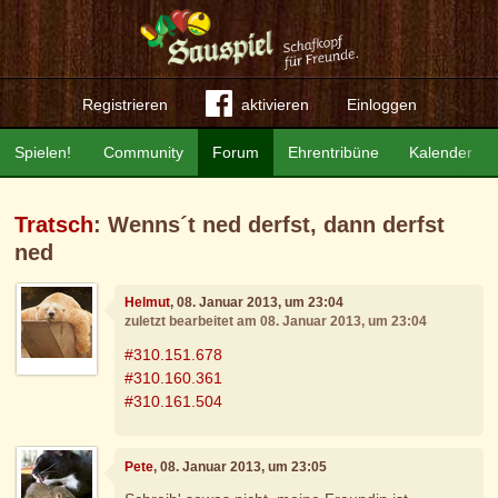
Registrieren
aktivieren
Einloggen
Spielen!
Community
Forum
Ehrentribüne
Kalender
Tratsch
: Wenns´t ned derfst, dann derfst
ned
Helmut
, 08. Januar 2013, um 23:04
zuletzt bearbeitet am 08. Januar 2013, um 23:04
#310.151.678
#310.160.361
#310.161.504
Pete
, 08. Januar 2013, um 23:05