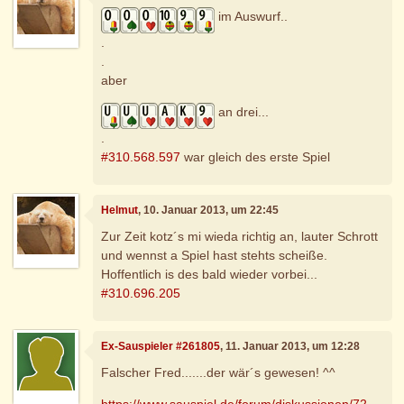
im Auswurf..
.
.
aber
an drei...
.
#310.568.597
war gleich des erste Spiel
Helmut
, 10. Januar 2013, um 22:45
Zur Zeit kotz´s mi wieda richtig an, lauter Schrott
und wennst a Spiel hast stehts scheiße.
Hoffentlich is des bald wieder vorbei...
#310.696.205
Ex-Sauspieler #261805
, 11. Januar 2013, um 12:28
Falscher Fred.......der wär´s gewesen! ^^