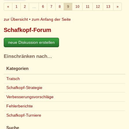
Zurück
Weiter
«
1
2
…
6
7
8
9
10
11
12
13
»
zur Übersicht
•
zum Anfang der Seite
Schafkopf-Forum
neue Diskussion erstellen
Einschränken nach…
Kategorien
Tratsch
Schafkopf-Strategie
Verbesserungsvorschläge
Fehlerberichte
Schafkopf-Turniere
Suche