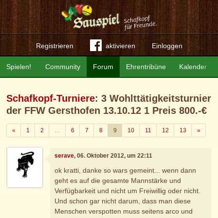
Registrieren
aktivieren
Einloggen
Spielen!
Community
Forum
Ehrentribüne
Kalender
Schafkopf-Turniere
: 3 Wohlttätigkeitsturnier
der FFW Gersthofen 13.10.12 1 Preis 800.-€
Zurück
Weiter
«
1
2
…
6
7
8
9
10
11
12
13
»
serave
, 06. Oktober 2012, um 22:11
ok kratti, danke so wars gemeint... wenn dann
geht es auf die gesamte Mannstärke und
Verfügbarkeit und nicht um Freiwillig oder nicht.
Und schon gar nicht darum, dass man diese
Menschen verspotten muss seitens arco und