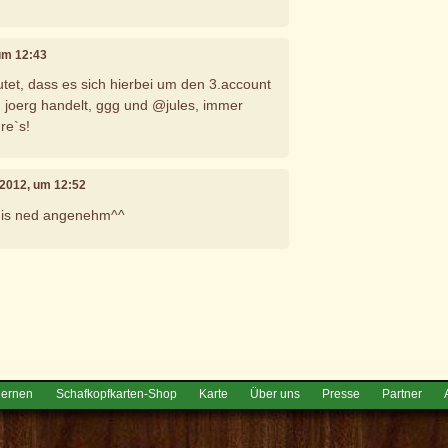
 um 12:43
utet, dass es sich hierbei um den 3.account
 joerg handelt, ggg und @jules, immer
re`s!
i 2012, um 12:52
 is ned angenehm^^
e
lernen
Schafkopfkarten-Shop
Karte
Über uns
Presse
Partner