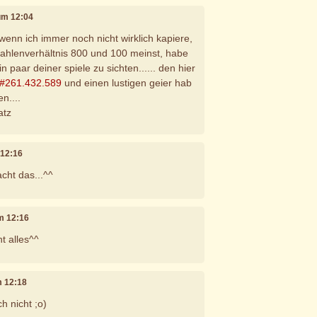
 um 12:04
h wenn ich immer noch nicht wirklich kapiere,
ahlenverhältnis 800 und 100 meinst, habe
in paar deiner spiele zu sichten...... den hier
#261.432.589
und einen lustigen geier hab
n....
atz
 12:16
cht das...^^
um 12:16
ht alles^^
m 12:18
ch nicht ;o)