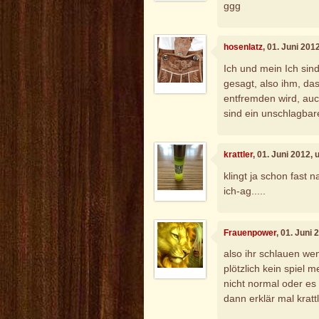
ggg
hosenlatz
, 01. Juni 201
Ich und mein Ich sin
gesagt, also ihm, da
entfremden wird, auch
sind ein unschlagbare
krattler
, 01. Juni 2012,
klingt ja schon fast
ich-ag.....
Frauenpower
, 01. Juni
also ihr schlauen we
plötzlich kein spiel 
nicht normal oder es
dann erklär mal kratt