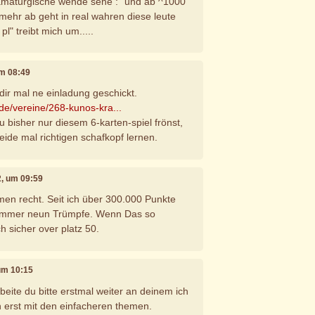
ramaturgische wende sehe : "und ab ^1000
mehr ab geht in real wahren diese leute
l" treibt mich um.....
um 08:49
 dir mal ne einladung geschickt.
.de/vereine/268-kunos-kra...
u bisher nur diesem 6-karten-spiel frönst,
 beide mal richtigen schafkopf lernen.
2, um 09:59
men recht. Seit ich über 300.000 Punkte
immer neun Trümpfe. Wenn Das so
h sicher over platz 50.
 um 10:15
beite du bitte erstmal weiter an deinem ich
 erst mit den einfacheren themen.