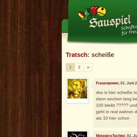
Tratsch
: scheiße
Weiter
1
2
»
Frauenpower
, 01. Juni
des is hier scheiße 
dann wochen lang kei
100 bleibt ????? un
geht in real wahren d
atz 10 hier schon
MetzgersTochter
, 01. 