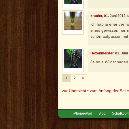
krattler
, 01. Juni 2012,
ich hab ja eher verm
eines gewissen herrn
schön aufpassen mit 
Hexenmeister
, 01. Jun
Ja so a Wildschaden
Weiter
1
2
»
zur Übersicht
•
zum Anfang der Seit
iPhone/iPad
Blog
Schafkopf 