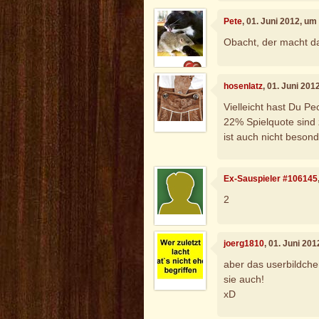
Pete
, 01. Juni 2012, um
Obacht, der macht da
hosenlatz
, 01. Juni 201
Vielleicht hast Du Pe
22% Spielquote sind 
ist auch nicht besond
Ex-Sauspieler #106145
2
joerg1810
, 01. Juni 20
aber das userbildchen
sie auch!
xD