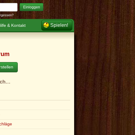
Einloggen
rgessen?
Spielen!
ilfe & Kontakt
rum
stellen
ach…
e
chläge