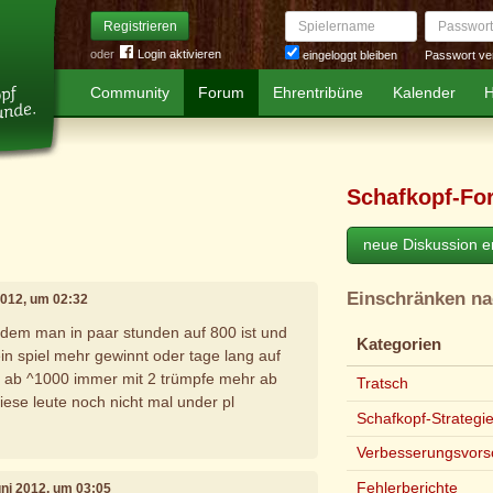
Spielername
Passwort
Registrieren
oder
Login aktivieren
Passwort ve
eingeloggt bleiben
Community
Forum
Ehrentribüne
Kalender
H
Schafkopf-Fo
neue Diskussion er
Einschränken n
 2012, um 02:32
indem man in paar stunden auf 800 ist und
Kategorien
n spiel mehr gewinnt oder tage lang auf
d ab ^1000 immer mit 2 trümpfe mehr ab
Tratsch
iese leute noch nicht mal under pl
Schafkopf-Strategi
Verbesserungsvors
Fehlerberichte
Juni 2012, um 03:05