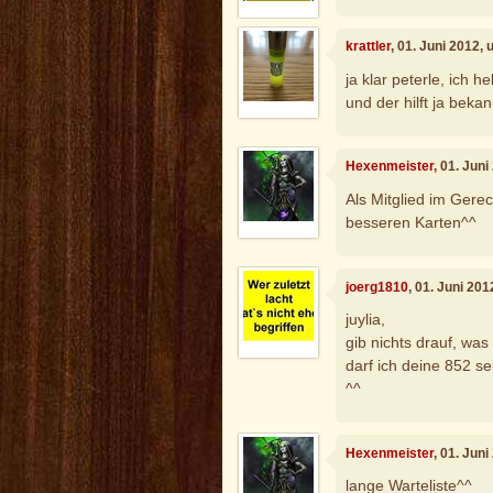
krattler
, 01. Juni 2012,
ja klar peterle, ich h
und der hilft ja bekan
Hexenmeister
, 01. Jun
Als Mitglied im Gerec
besseren Karten^^
joerg1810
, 01. Juni 20
juylia,
gib nichts drauf, was
darf ich deine 852 se
^^
Hexenmeister
, 01. Jun
lange Warteliste^^