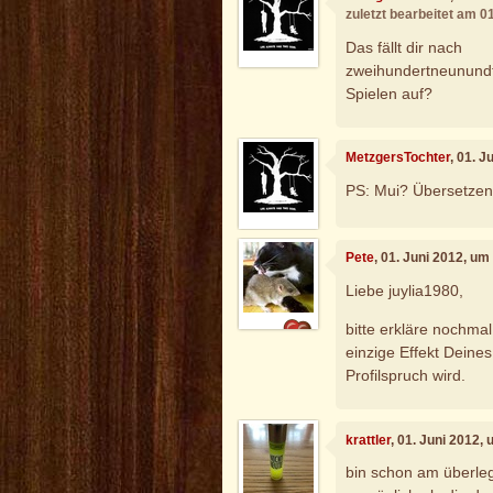
zuletzt bearbeitet am 0
Das fällt dir nach
zweihundertneunundf
Spielen auf?
MetzgersTochter
, 01. 
PS: Mui? Übersetzen 
Pete
, 01. Juni 2012, um
Liebe juylia1980,
bitte erkläre nochma
einzige Effekt Deines
Profilspruch wird.
krattler
, 01. Juni 2012,
bin schon am überleg