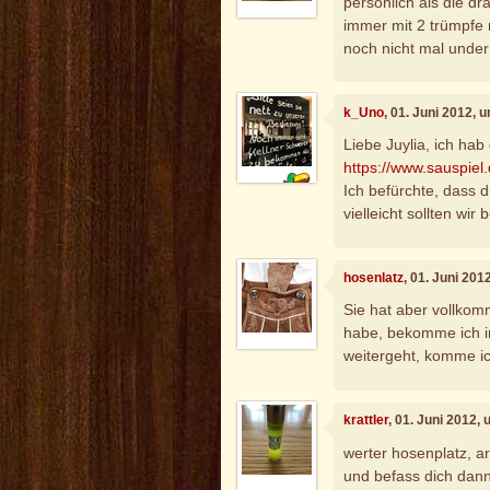
persönlich als die d
immer mit 2 trümpfe 
noch nicht mal under p
k_Uno
, 01. Juni 2012, 
Liebe Juylia, ich hab
https://www.sauspiel
Ich befürchte, dass d
vielleicht sollten wir
hosenlatz
, 01. Juni 201
Sie hat aber vollkom
habe, bekomme ich 
weitergeht, komme ic
krattler
, 01. Juni 2012,
werter hosenplatz, ar
und befass dich dann