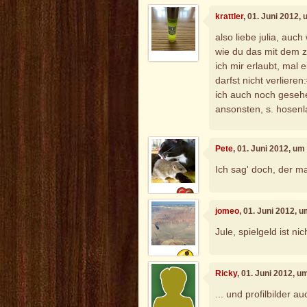
krattler
, 01. Juni 2012,
also liebe julia, auc
wie du das mit dem z
ich mir erlaubt, mal e
darfst nicht verlieren:
ich auch noch gesehe
ansonsten, s. hosenl
Pete
, 01. Juni 2012, um
Ich sag' doch, der ma
jomeo
, 01. Juni 2012, 
Jule, spielgeld ist nic
Ricky
, 01. Juni 2012, u
... und profilbilder au