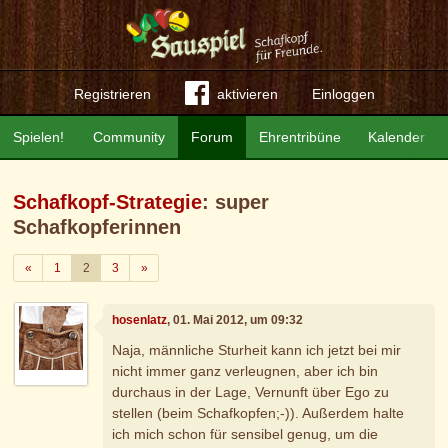
Registrieren
aktivieren
Einloggen
Spielen!
Community
Forum
Ehrentribüne
Kalender
Schafkopf-Strategie
: super
Schafkopferinnen
Zurück
Weiter
«
1
2
3
»
hosenlatz
, 01. Mai 2012, um 09:32
Naja, männliche Sturheit kann ich jetzt bei mir
nicht immer ganz verleugnen, aber ich bin
durchaus in der Lage, Vernunft über Ego zu
stellen (beim Schafkopfen;-)). Außerdem halte
ich mich schon für sensibel genug, um die