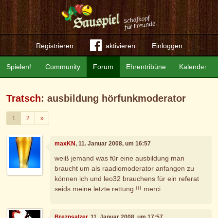
Registrieren
aktivieren
Einloggen
Spielen!
Community
Forum
Ehrentribüne
Kalender
Tratsch
: ausbildung hörfunkmoderator
Weiter
1
2
»
maxKN
, 11. Januar 2008, um 16:57
weiß jemand was für eine ausbildung man
braucht um als raadiomoderator anfangen zu
können ich und leo32 brauchens für ein referat
seids meine letzte rettung !!! merci
Breznsalzer
, 11. Januar 2008, um 17:57