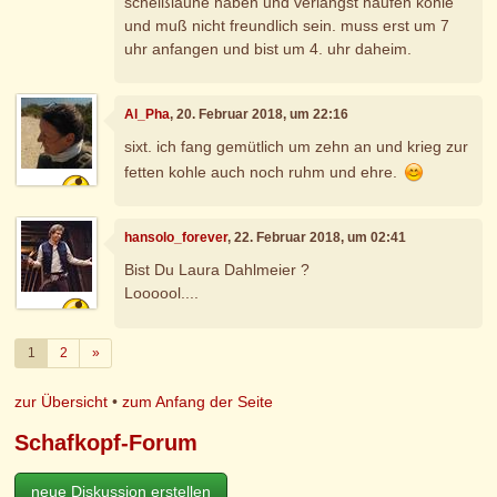
scheißlaune haben und verlangst haufen kohle
und muß nicht freundlich sein. muss erst um 7
uhr anfangen und bist um 4. uhr daheim.
Al_Pha
, 20. Februar 2018, um 22:16
sixt. ich fang gemütlich um zehn an und krieg zur
fetten kohle auch noch ruhm und ehre.
hansolo_forever
, 22. Februar 2018, um 02:41
Bist Du Laura Dahlmeier ?
Loooool....
Weiter
1
2
»
zur Übersicht
•
zum Anfang der Seite
Schafkopf-Forum
neue Diskussion erstellen