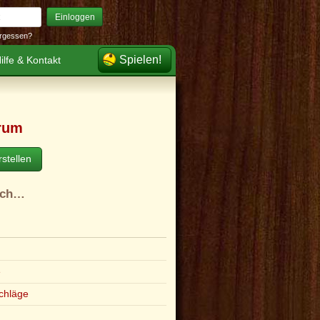
Einloggen
rgessen?
Spielen!
ilfe & Kontakt
rum
stellen
ach…
e
chläge