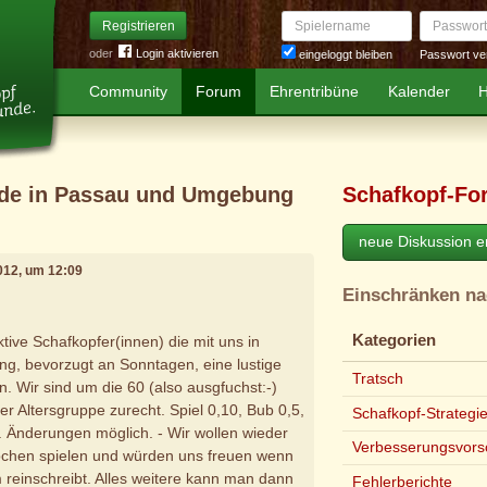
Spielername
Passwort
Registrieren
oder
Login aktivieren
Passwort ve
eingeloggt bleiben
Community
Forum
Ehrentribüne
Kalender
H
nde in Passau und Umgebung
Schafkopf-Fo
neue Diskussion er
2012, um 12:09
Einschränken n
Kategorien
tive Schafkopfer(innen) die mit uns in
, bevorzugt an Sonntagen, eine lustige
Tratsch
 Wir sind um die 60 (also ausgfuchst:-)
r Altersgruppe zurecht. Spiel 0,10, Bub 0,5,
Schafkopf-Strategi
 Änderungen möglich. - Wir wollen wieder
Verbesserungsvors
ochen spielen und würden uns freuen wenn
m reinschreibt. Alles weitere kann man dann
Fehlerberichte