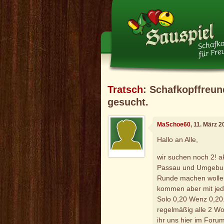
Tratsch
: Schafkopffreu
gesucht.
MaSchoe60
, 11. März 
Hallo an Alle,
wir suchen noch 2! ak
Passau und Umgebung
Runde machen wollen.
kommen aber mit jede
Solo 0,20 Wenz 0,20.
regelmäßig alle 2 W
ihr uns hier im Foru