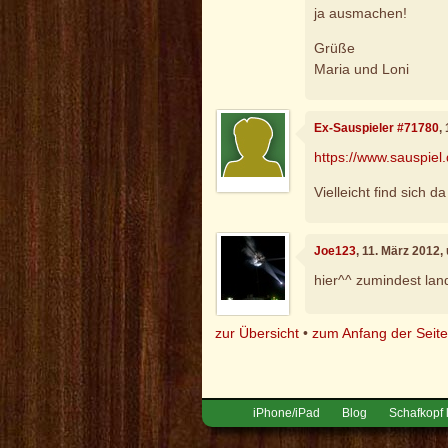
ja ausmachen!
Grüße
Maria und Loni
Ex-Sauspieler #71780
,
https://www.sauspiel
Vielleicht find sich 
Joe123
, 11. März 2012,
hier^^ zumindest lan
zur Übersicht
•
zum Anfang der Seit
iPhone/iPad
Blog
Schafkopf 