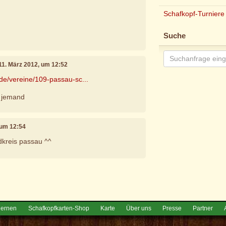
Schafkopf-Turniere
Suche
 11. März 2012, um 12:52
.de/vereine/109-passau-sc...
da jemand
 um 12:54
dkreis passau ^^
e
lernen
Schafkopfkarten-Shop
Karte
Über uns
Presse
Partner