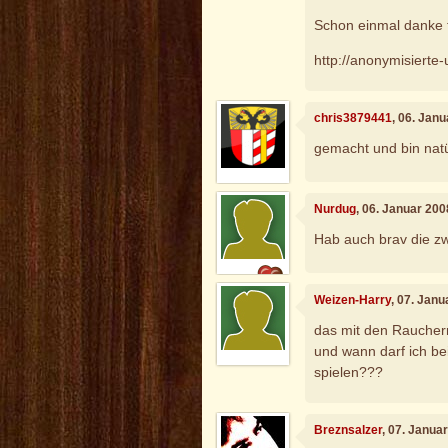
Schon einmal danke f
http://anonymisierte
chris3879441
, 06. Jan
gemacht und bin nat
Nurdug
, 06. Januar 20
Hab auch brav die zw
Weizen-Harry
, 07. Jan
das mit den Rauchern 
und wann darf ich b
spielen???
Breznsalzer
, 07. Janua