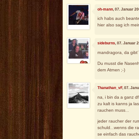
oh-mann
, 07. Januar 2
ich habs auch beantwor
hier also sag ich mei
sideburns
, 07. Januar 
mandragora, da gibt´
Du musst die Nasenh
dem Atmen ;-)
Thanathan_vF
, 07. Jan
na, i bin da a ganz
zu kalt is kanns ja 
rauchen muss...
jeder raucher der ru
schuld...wenns die r
se einfach das rauch