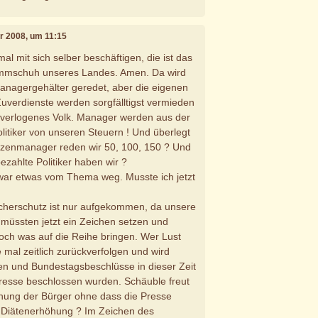
ar 2008, um 11:15
h mal mit sich selber beschäftigen, die ist das
mmschuh unseres Landes. Amen. Da wird
Managergehälter geredet, aber die eigenen
uverdienste werden sorgfälltigst vermieden
 verlogenes Volk. Manager werden aus der
olitiker von unseren Steuern ! Und überlegt
itzenmanager reden wir 50, 100, 150 ? Und
ezahlte Politiker haben wir ?
 war etwas vom Thema weg. Musste ich jetzt
herschutz ist nur aufgekommen, da unsere
e müssten jetzt ein Zeichen setzen und
och was auf die Reihe bringen. Wer Lust
 mal zeitlich zurückverfolgen und wird
en und Bundestagsbeschlüsse in dieser Zeit
resse beschlossen wurden. Schäuble freut
chung der Bürger ohne dass die Presse
. Diätenerhöhung ? Im Zeichen des