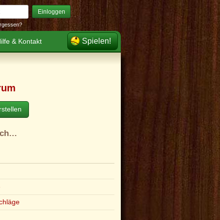
Einloggen
rgessen?
Spielen!
ilfe & Kontakt
rum
stellen
ach…
e
chläge