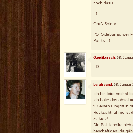
noch dazu.....
;-)
Gruß Solgar
PS: Sideburns, wer k
Punks ;-)
Gaudibursch
, 08. Janu
:-D
bergfreund
, 08. Januar
Ich bin leidenschaftl
Ich halte das absolu
für einen Eingriff in 
Rücksichtnahme ist d
zu kurz!
Die Politik sollte si
beschäftigen, da gäb