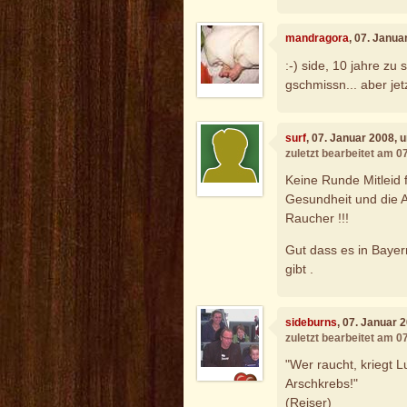
mandragora
, 07. Janua
:-) side, 10 jahre zu 
gschmissn... aber jetz
surf
, 07. Januar 2008, 
zuletzt bearbeitet am 0
Keine Runde Mitleid 
Gesundheit und die A
Raucher !!!
Gut dass es in Baye
gibt .
sideburns
, 07. Januar 
zuletzt bearbeitet am 0
"Wer raucht, kriegt L
Arschkrebs!"
(Reiser)