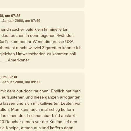
008, um 07:25
8. Januar 2008, um 07:49
sind raucher bald klein kriminelle bin
r das rauchen in denn eigenen 4wänden
 Surf`s kommentar Wenn die grosse USA
entest macht wieviel Zigaretten könnte Ich
gleichen Umweltschaden zu kommen soll
....... Amerikaner
8, um 09:30
8. Januar 2008, um 09:32
t, mit dem out-door rauchen. Endlich hat man
 aufzustehen und diese ganzen arroganten
u lassen und sich mit kultivierten Leuten vor
alten. Man kann auch mal richtig koffern
as einen der Tischnachbar blöd anstarrt.
 20 Raucher atmen vor der Kneipe tief den
die Kneipe, atmen aus und koffern dann