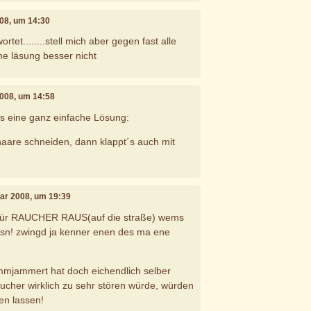
008, um 14:30
tet........stell mich aber gegen fast alle
ne läsung besser nicht
2008, um 14:58
s eine ganz einfache Lösung:
aare schneiden, dann klappt´s auch mit
uar 2008, um 19:39
 dfür RAUCHER RAUS(auf die straße) wems
lassn! zwingd ja kenner enen des ma ene
mmjammert hat doch eichendlich selber
aucher wirklich zu sehr stören würde, würden
en lassen!