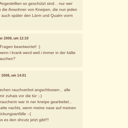
ngestellten so geschützt sind... nur wer
ch die Anwohner von Kneipen, die nun jeden
r auch später den Lärm und Qualm vorm
uar 2008, um 12:10
Fragen beantwortet! :)
enn i krank werd weil i immer in der kälte
rauchen?
r 2008, um 14:01
chen rauchverbot angschlossen... alle
r zuhais vor die tür ;-)
raucherin war in ner kneipe gearbeitet...
 hatte nachts, wenn meine nase auf meinen
ickungsanfälle :-(
ss es den shcutz jetzt gibt!!!