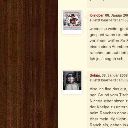
loislober
, 08. Januar 2
zuletzt bearbeitet am 0
wenns so weiter geht 
gespant wann sie mi
verbieten wollen Zu
einen einen Atombomb
rauchen um auf den 
Ich jetzt sagen sch...
Solgar
, 08. Januar 200
zuletzt bearbeitet am 0
Also ich find das gu
nen Grund vom Tisch
Nichtraucher sitzen z
der Kneipe zu unterh
beim Rauchen ohne d
Aber mein Highlight:
Rauch ein, gehen in 