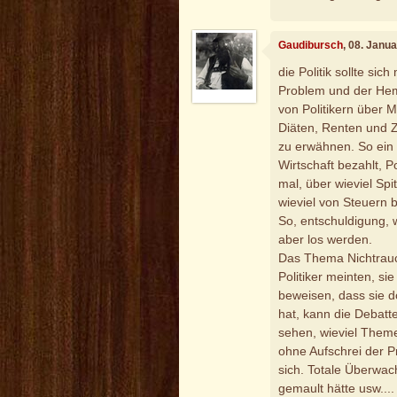
Gaudibursch
, 08. Janu
die Politik sollte sic
Problem und der He
von Politikern über 
Diäten, Renten und Z
zu erwähnen. So ein
Wirtschaft bezahlt, P
mal, über wieviel Sp
wieviel von Steuern b
So, entschuldigung,
aber los werden.
Das Thema Nichtrauc
Politiker meinten, si
beweisen, dass sie d
hat, kann die Debatte
sehen, wieviel Them
ohne Aufschrei der P
sich. Totale Überwa
gemault hätte usw...