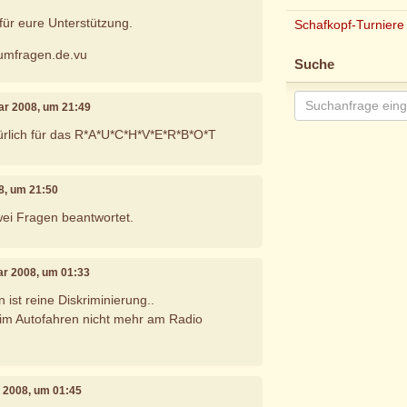
ür eure Unterstützung.
Schafkopf-Turniere
-umfragen.de.vu
Suche
uar 2008, um 21:49
ürlich für das R*A*U*C*H*V*E*R*B*O*T
08, um 21:50
ei Fragen beantwortet.
uar 2008, um 01:33
ist reine Diskriminierung..
eim Autofahren nicht mehr am Radio
r 2008, um 01:45