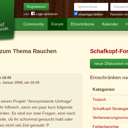
Spielername
Passwort
Registrieren
oder
Login aktivieren
Passwort ve
eingeloggt bleiben
Community
Forum
Ehrentribüne
Kalender
H
e zum Thema Rauchen
Schafkopf-Fo
neue Diskussion er
Einschränken n
m 18:49
6. Januar 2008, um 18:49
Kategorien
Tratsch
an einem Projekt "Anonymisierte Umfrage"
r hilfreich, wenn ein paar kurz folgende
Schafkopf-Strategi
rden. Es sind nur zwei Fragen, eine nach
Verbesserungsvors
eite, ob ihr schonmal geraucht habt oder
so nicht viel Zeit geraubt :P
Fehlerberichte