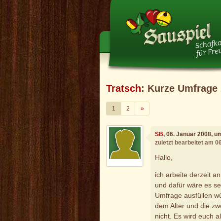
Tratsch
: Kurze Umfrag
Weiter
1
2
»
SB
, 06. Januar 2008, u
zuletzt bearbeitet am 0
Hallo,
ich arbeite derzeit 
und dafür wäre es seh
Umfrage ausfüllen wü
dem Alter und die zw
nicht. Es wird euch al