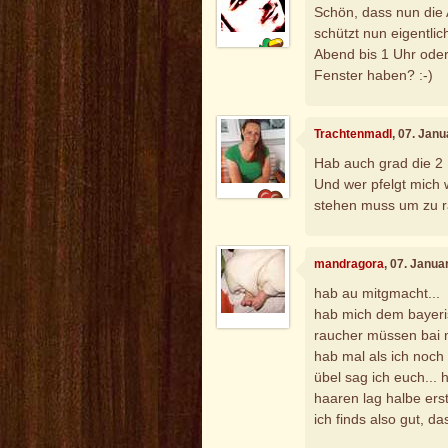
Schön, dass nun die A
schützt nun eigentli
Abend bis 1 Uhr ode
Fenster haben? :-)
Trachtenmadl
, 07. Jan
Hab auch grad die 2 
Und wer pfelgt mich w
stehen muss um zu 
mandragora
, 07. Janua
hab au mitgmacht...
hab mich dem bayeris
raucher müssen bai mi
hab mal als ich noch 
übel sag ich euch...
haaren lag halbe erst
ich finds also gut, da