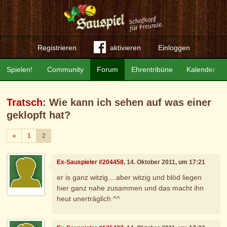
Registrieren
aktivieren
Einloggen
Spielen!
Community
Forum
Ehrentribüne
Kalender
Tratsch
: Wie kann ich sehen auf was einer
geklopft hat?
Zurück
«
1
2
Ex-Sauspieler #204458
, 14. Oktober 2011, um 17:21
er is ganz witzig....aber witzig und blöd liegen
hier ganz nahe zusammen und das macht ihn
heut unerträglich ^^