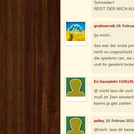
Schneider!
REGT DER MICH A
grubhoerndl
, 09. Febru
tja michi...
das war der erste jo
nicht so ungeschickt 
die spielerin ran, si
und ihr gewinnt locker
Ex-Sauspieler #106145
@ michi lass dir vom 
muß im 2ten einstec
kanns ja glei zahlen
palley
, 10. Februar 201
@mich: lass dir kein