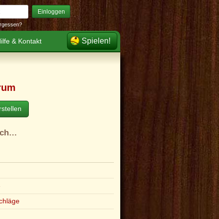
Einloggen
rgessen?
Spielen!
ilfe & Kontakt
rum
stellen
ach…
e
chläge