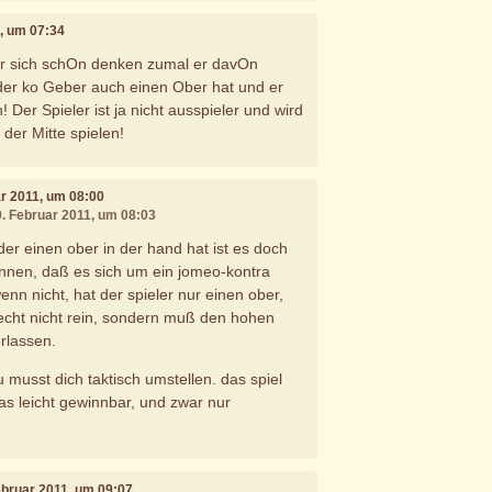
1, um 07:34
 er sich schOn denken zumal er davOn
er ko Geber auch einen Ober hat und er
! Der Spieler ist ja nicht ausspieler und wird
 der Mitte spielen!
ar 2011, um 08:00
0. Februar 2011, um 08:03
, der einen ober in der hand hat ist es doch
nnen, daß es sich um ein jomeo-kontra
nn nicht, hat der spieler nur einen ober,
echt nicht rein, sondern muß den hohen
rlassen.
du musst dich taktisch umstellen. das spiel
s leicht gewinnbar, und zwar nur
Februar 2011, um 09:07