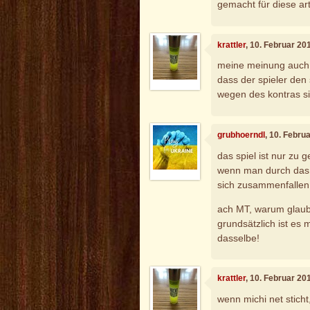
gemacht für diese art
krattler
, 10. Februar 20
meine meinung auch, 
dass der spieler den 
wegen des kontras sic
grubhoerndl
, 10. Febru
das spiel ist nur zu 
wenn man durch das r
sich zusammenfallen l
ach MT, warum glaub
grundsätzlich ist es m
dasselbe!
krattler
, 10. Februar 20
wenn michi net sticht