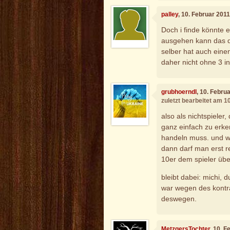
palley
, 10. Februar 201
Doch i finde könnte
ausgehen kann das d
selber hat auch einen
daher nicht ohne 3 in
grubhoerndl
, 10. Febru
zuletzt bearbeitet am 1
also als nichtspieler
ganz einfach zu erke
handeln muss. und we
dann darf man erst r
10er dem spieler übe
bleibt dabei: michi, 
war wegen des kontra
deswegen.
MetzgersTochter
, 10. 