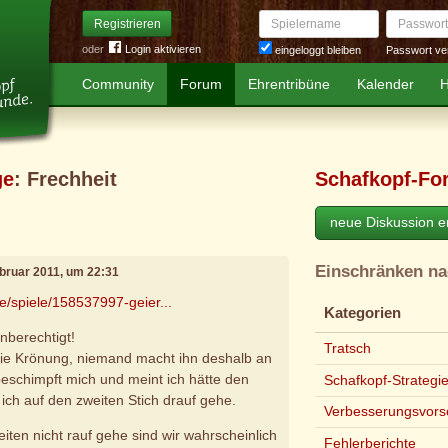
Spielername
Passwort
Registrieren
oder
Login aktivieren
Passwort ve
eingeloggt bleiben
Community
Forum
Ehrentribüne
Kalender
H
ge
: Frechheit
Schafkopf-Fo
neue Diskussion er
Einschränken n
ebruar 2011, um 22:31
e/spiele/158537997-geier...
Kategorien
unberechtigt!
Tratsch
die Krönung, niemand macht ihn deshalb an
beschimpft mich und meint ich hätte den
Schafkopf-Strategi
 ich auf den zweiten Stich drauf gehe.
Verbesserungsvors
iten nicht rauf gehe sind wir wahrscheinlich
Fehlerberichte