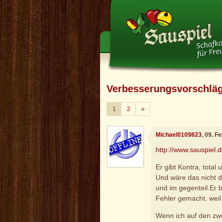
Verbesserungsvorschlä
Weiter
1
2
»
Michael0109823
, 09. F
http://www.sauspiel.d
Er gibt Kontra, total 
Und wäre das nicht 
und im gegenteil.Er 
Fehler gemacht, weil
Wenn ich auf den zwe