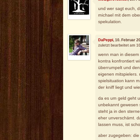
und wer sagt euch, d
michael mit dem ober
spekulation.
DaPeppi
, 10. Februar 2
zuletzt bearbeitet am 1
wenn man in diesem 
kontra konfrontiert wi
überrumpelt und denk
eigenen mitspielers.
spielsituation kann 
der kniff liegt und wi
da es um geld geht u
unbekannt gewesen se
steht ja in den sterne
eher unverschämt. d
lassen muss, ist scho
aber zugegeben: die v