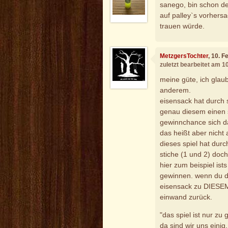
sanego, bin schon de
auf palley`s vorhersa
trauen würde.
MetzgersTochter
, 10. 
zuletzt bearbeitet am 1
meine güte, ich gla
anderem.
eisensack hat durch 
genau diesem einen sp
gewinnchance sich da
das heißt aber nicht 
dieses spiel hat durc
stiche (1 und 2) doc
hier zum beispiel ist
gewinnen. wenn du di
eisensack zu DIESEM 
einwand zurück.
"das spiel ist nur zu
da sind wir uns einig.