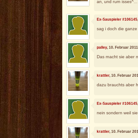
an, und rum isses^...
Ex-Sauspieler #106145
sag i doch die ganze 
palley
, 10. Februar 201
Das macht sie aber n
krattler
, 10. Februar 20
dazu brauchts aber he
Ex-Sauspieler #106145
nein sondern weil si
krattler
, 10. Februar 20