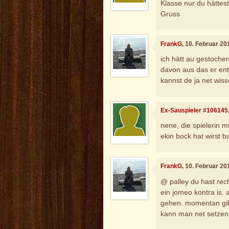
Klasse nur du hättest
Gruss
FrankG
, 10. Februar 20
ich hätt au gestochen
davon aus das er ent
kannst de ja net wis
Ex-Sauspieler #106145
nene, die spielerin 
ekin bock hat wirst b
FrankG
, 10. Februar 20
@ palley du hast rec
ein jomeo kontra is. 
gehen. momentan gibt
kann man net setzen