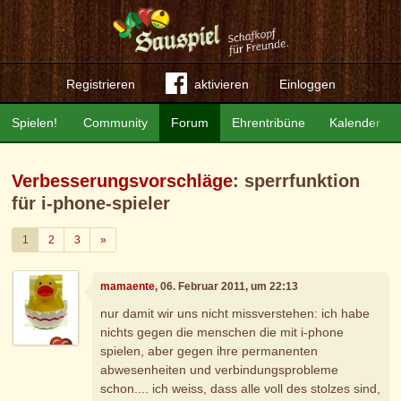
Registrieren
aktivieren
Einloggen
Spielen!
Community
Forum
Ehrentribüne
Kalender
Verbesserungsvorschläge
: sperrfunktion
für i-phone-spieler
Weiter
1
2
3
»
mamaente
, 06. Februar 2011, um 22:13
nur damit wir uns nicht missverstehen: ich habe
nichts gegen die menschen die mit i-phone
spielen, aber gegen ihre permanenten
abwesenheiten und verbindungsprobleme
schon.... ich weiss, dass alle voll des stolzes sind,