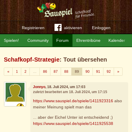
Registrieren
aktivieren
Einloggen
Spielen!
Community
Forum
Ehrentribüne
Kalender
Schafkopf-Strategie
: Tout übersehen
Zurück
Weiter
«
1
2
…
86
87
88
89
90
91
92
»
Jonnyo
, 18. Juli 2024, um 17:03
zuletzt bearbeitet am 18. Juli 2024, um 17:15
https://www.sauspiel.de/spiele/1411923316
also
meiner Meinung spielt man das
... aber der Eichel Unter ist entscheidend ;)
https://www.sauspiel.de/spiele/1411925538