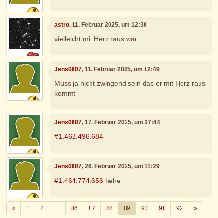
astro
, 11. Februar 2025, um 12:30
vielleicht mit Herz raus wär...
Jens0607
, 11. Februar 2025, um 12:49
Muss ja nicht zwingend sein das er mit Herz raus
kommt
Jens0607
, 17. Februar 2025, um 07:44
#1.462.496.684
Jens0607
, 26. Februar 2025, um 11:29
#1.464.774.656
hehe
Zurück
Weiter
«
1
2
…
86
87
88
89
90
91
92
»