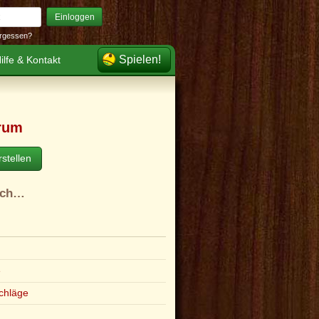
Einloggen
rgessen?
Spielen!
ilfe & Kontakt
rum
stellen
ach…
e
chläge