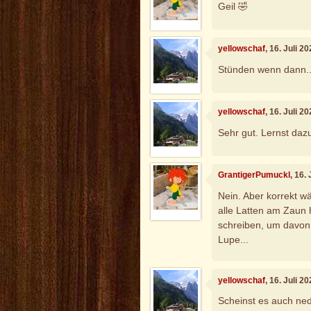
Geil 🤣
yellowschaf
, 16. Juli 2
Stünden wenn dann..
yellowschaf
, 16. Juli 2
Sehr gut. Lernst daz
GrantigerPumuckl
, 16.
Nein. Aber korrekt w
alle Latten am Zaun 
schreiben, um davon
Lupe...
yellowschaf
, 16. Juli 2
Scheinst es auch ned