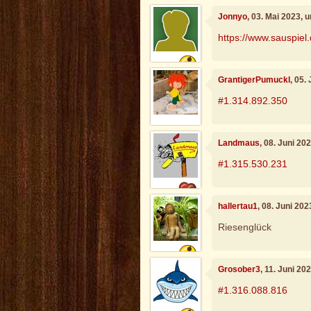
Jonnyo
, 03. Mai 2023, 
https://www.sauspiel
GrantigerPumuckl
, 05.
#1.314.892.350
Landmaus
, 08. Juni 20
#1.315.530.231
hallertau1
, 08. Juni 20
Riesenglück
Grosober3
, 11. Juni 20
#1.316.088.816