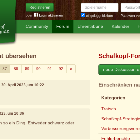
Spielername
Passwort
Registrieren
oder
Login aktivieren
Passwort ve
eingeloggt bleiben
Community
Forum
Ehrentribüne
Kalender
H
ut übersehen
Schafkopf-Fo
Weiter
87
88
89
90
91
92
»
neue Diskussion er
Einschränken n
, 30. April 2023, um 10:22
Kategorien
Tratsch
 2023, um 10:36
Schafkopf-Strategi
ich so ein Ding. Entweder schwarz oder
Verbesserungsvors
Fehlerberichte