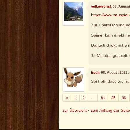
yellowschaf
, 08. Augus
https://www.sauspiel
Zur Überraschung vo
Spieler kam direkt n
Danach direkt mit 5 i
15 Minuten gespielt. 
Evoli
, 08. August 2023,
Sei froh, dass ers nic
Zurück
«
1
2
…
84
85
86
zur Übersicht
•
zum Anfang der Seit