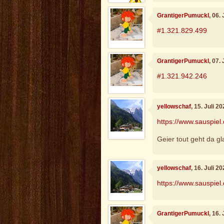
GrantigerPumuckl
, 06.
#1.321.829.499
GrantigerPumuckl
, 07.
#1.321.942.246
yellowschaf
, 15. Juli 2
https://www.sauspiel
Geier tout geht da gl
yellowschaf
, 16. Juli 2
https://www.sauspiel
GrantigerPumuckl
, 16.