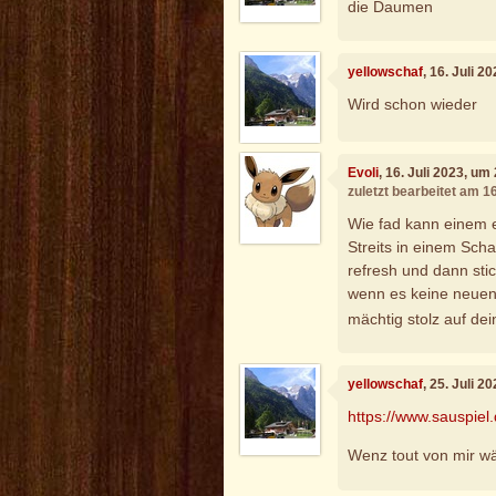
die Daumen
yellowschaf
, 16. Juli 2
Wird schon wieder
Evoli
, 16. Juli 2023, um
zuletzt bearbeitet am 1
Wie fad kann einem 
Streits in einem Scha
refresh und dann stic
wenn es keine neuen
mächtig stolz auf de
yellowschaf
, 25. Juli 2
https://www.sauspiel
Wenz tout von mir w