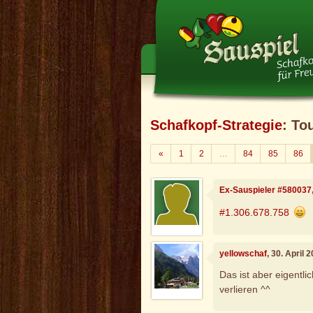
Schafkopf-Strategie
: To
Zurück
«
1
2
…
84
85
86
Ex-Sauspieler #580037
#1.306.678.758
yellowschaf
, 30. April
Das ist aber eigentl
verlieren ^^