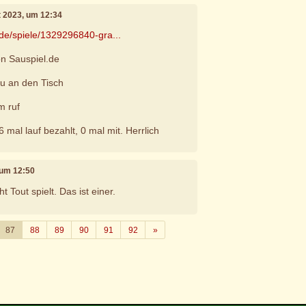
t 2023, um 12:34
.de/spiele/1329296840-gra...
n Sauspiel.de
eu an den Tisch
m ruf
6 mal lauf bezahlt, 0 mal mit. Herrlich
 um 12:50
ht Tout spielt. Das ist einer.
Weiter
87
88
89
90
91
92
»
e