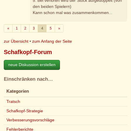
5. Bei verloren wird der Stock aufgedoppelt (von
den beiden Spielern)
Kann schon mal was zusammenkommen...
Zurück
Weiter
«
1
2
3
4
5
»
zur Übersicht
•
zum Anfang der Seite
Schafkopf-Forum
neue Diskussion erstellen
Einschränken nach…
Kategorien
Tratsch
Schafkopf-Strategie
Verbesserungsvorschläge
Fehlerberichte