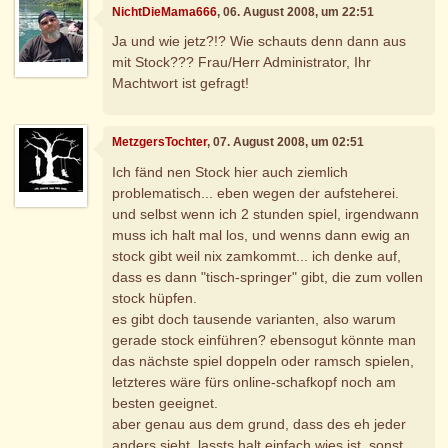
NichtDieMama666
, 06. August 2008, um 22:51
Ja und wie jetz?!? Wie schauts denn dann aus
mit Stock??? Frau/Herr Administrator, Ihr
Machtwort ist gefragt!
MetzgersTochter
, 07. August 2008, um 02:51
Ich fänd nen Stock hier auch ziemlich
problematisch... eben wegen der aufsteherei.
und selbst wenn ich 2 stunden spiel, irgendwann
muss ich halt mal los, und wenns dann ewig an
stock gibt weil nix zamkommt... ich denke auf,
dass es dann "tisch-springer" gibt, die zum vollen
stock hüpfen.
es gibt doch tausende varianten, also warum
gerade stock einführen? ebensogut könnte man
das nächste spiel doppeln oder ramsch spielen,
letzteres wäre fürs online-schafkopf noch am
besten geeignet.
aber genau aus dem grund, dass des eh jeder
anders sieht, lassts halt einfach wies ist. sonst