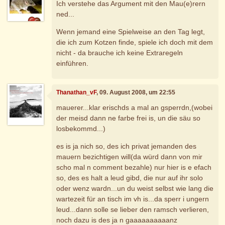
Ich verstehe das Argument mit den Mau(e)rern
ned...
Wenn jemand eine Spielweise an den Tag legt,
die ich zum Kotzen finde, spiele ich doch mit dem
nicht - da brauche ich keine Extraregeln
einführen.
Thanathan_vF
, 09. August 2008, um 22:55
mauerer...klar erischds a mal an gsperrdn,(wobei
der meisd dann ne farbe frei is, un die säu so
losbekommd...)
es is ja nich so, des ich privat jemanden des
mauern bezichtigen will(da würd dann von mir
scho mal n comment bezahle) nur hier is e efach
so, des es halt a leud gibd, die nur auf ihr solo
oder wenz wardn...un du weist selbst wie lang die
wartezeit für an tisch im vh is...da sperr i ungern
leud...dann solle se lieber den ramsch verlieren,
noch dazu is des ja n gaaaaaaaaaanz