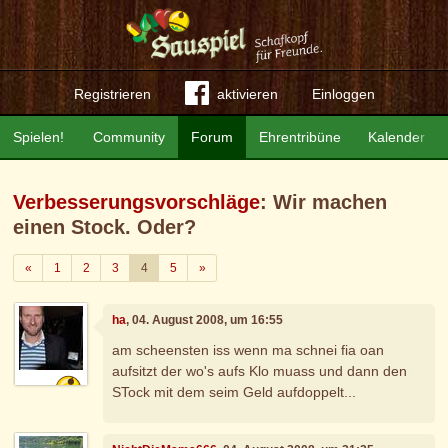
Registrieren
aktivieren
Einloggen
Spielen!
Community
Forum
Ehrentribüne
Kalender
Verbesserungsvorschläge
: Wir machen
einen Stock. Oder?
Zurück
Weiter
«
1
2
3
4
5
»
ha
, 04. August 2008, um 16:55
am scheensten iss wenn ma schnei fia oan
aufsitzt der wo's aufs Klo muass und dann den
STock mit dem seim Geld aufdoppelt...