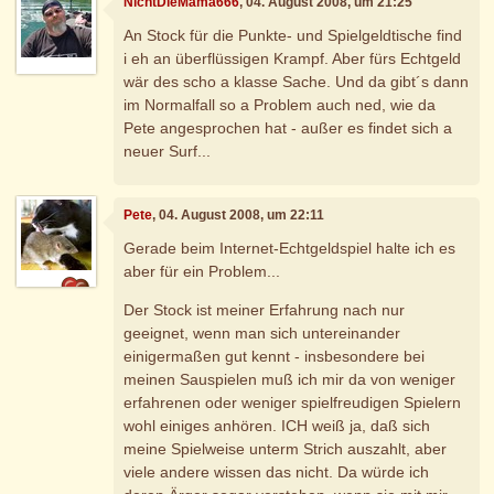
NichtDieMama666
, 04. August 2008, um 21:25
An Stock für die Punkte- und Spielgeldtische find
i eh an überflüssigen Krampf. Aber fürs Echtgeld
wär des scho a klasse Sache. Und da gibt´s dann
im Normalfall so a Problem auch ned, wie da
Pete angesprochen hat - außer es findet sich a
neuer Surf...
Pete
, 04. August 2008, um 22:11
Gerade beim Internet-Echtgeldspiel halte ich es
aber für ein Problem...
Der Stock ist meiner Erfahrung nach nur
geeignet, wenn man sich untereinander
einigermaßen gut kennt - insbesondere bei
meinen Sauspielen muß ich mir da von weniger
erfahrenen oder weniger spielfreudigen Spielern
wohl einiges anhören. ICH weiß ja, daß sich
meine Spielweise unterm Strich auszahlt, aber
viele andere wissen das nicht. Da würde ich