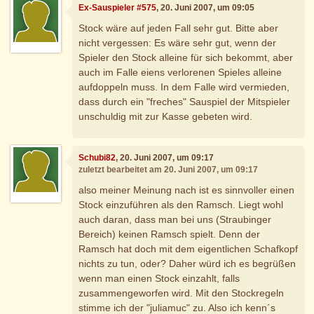
Ex-Sauspieler #575
, 20. Juni 2007, um 09:05
Stock wäre auf jeden Fall sehr gut. Bitte aber
nicht vergessen: Es wäre sehr gut, wenn der
Spieler den Stock alleine für sich bekommt, aber
auch im Falle eiens verlorenen Spieles alleine
aufdoppeln muss. In dem Falle wird vermieden,
dass durch ein "freches" Sauspiel der Mitspieler
unschuldig mit zur Kasse gebeten wird.
Schubi82
, 20. Juni 2007, um 09:17
zuletzt bearbeitet am 20. Juni 2007, um 09:17
also meiner Meinung nach ist es sinnvoller einen
Stock einzuführen als den Ramsch. Liegt wohl
auch daran, dass man bei uns (Straubinger
Bereich) keinen Ramsch spielt. Denn der
Ramsch hat doch mit dem eigentlichen Schafkopf
nichts zu tun, oder? Daher würd ich es begrüßen
wenn man einen Stock einzahlt, falls
zusammengeworfen wird. Mit den Stockregeln
stimme ich der "juliamuc" zu. Also ich kenn´s