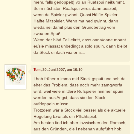
mehr, falls gedoppelt) vo an Ruafspui neikummt.
Beim nächsten Ruafspui wirds dann auszoit,
wenn da Spieler gwinnt. Quasi Hälfte Spieler
Hälfte Mitspieler. Wenn ma ned gwinnt, dann
wieda nei damit plus den Grundbetrag vom
zwoaten Spui!
Wenn der bläd Fall eitritt, dass oana/oane moant
er/sie miassat unbedingt a solo spuin, dann bleibt
da Stock einfach wia er is...
Tom
, 20. Juni 2007, um 10:10
I hob früher a imma mid Stock gspuit und seh da
eher das Problem, dass noch mehr zamgworfa
wird, weil viele mittlere Rufspieler nimmer spuin
werden aus Angst, dass sie den Stock
aufdoppeln müssn.
Trotzdem wär a Stock viel besser als die aktuelle
Regelung bzw. als ein Pflichtspiel.
Am besten find ich aber inzwischen den Ramsch,
aus den Gründen, die i nebenan aufgführt hob