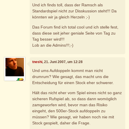
Und ich finds toll, dass der Ramsch als
Standardspiel nicht zur Disskussion steht!!! Da
könnten wir ja gleich Herzeln ;-)
Das Forum find ich total cool und ich stelle fest,
dass diese seit jeher geniale Seite von Tag zu
Tag besser wird!!!
Lob an die Admins!!!;-)
tneshi
, 21. Juni 2007, um 12:28
Und ums Aufdoppeln kommt man nicht
drumrum? Wie gesagt, das macht uns die
Entscheidung für einen Stock eher schwerer.
Hält das nicht eher vom Spiel eines nicht so ganz
sicheren Rufspiel ab, so dass dann womöglich
zamgeworfen wird, bevor man das Risiko
eingeht, den 500er-Stock aufdoppeln zu
müssen? Wie gesagt, wir haben noch nie mit
Stock gespielt, daher die Frage.