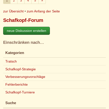
Weiter
1
2
3
4
5
»
zur Übersicht
•
zum Anfang der Seite
Schafkopf-Forum
neue Diskussion erstellen
Einschränken nach…
Kategorien
Tratsch
Schafkopf-Strategie
Verbesserungsvorschläge
Fehlerberichte
Schafkopf-Turniere
Suche