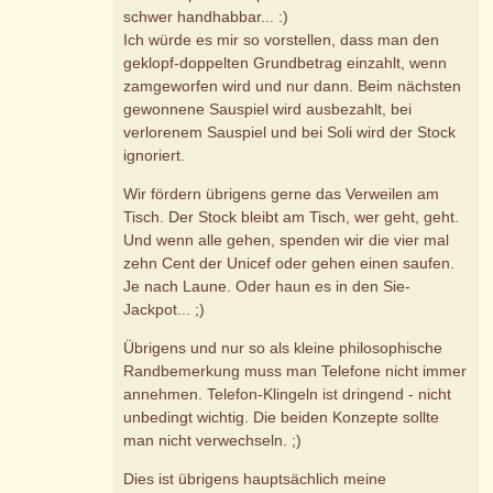
schwer handhabbar... :)
Ich würde es mir so vorstellen, dass man den
geklopf-doppelten Grundbetrag einzahlt, wenn
zamgeworfen wird und nur dann. Beim nächsten
gewonnene Sauspiel wird ausbezahlt, bei
verlorenem Sauspiel und bei Soli wird der Stock
ignoriert.
Wir fördern übrigens gerne das Verweilen am
Tisch. Der Stock bleibt am Tisch, wer geht, geht.
Und wenn alle gehen, spenden wir die vier mal
zehn Cent der Unicef oder gehen einen saufen.
Je nach Laune. Oder haun es in den Sie-
Jackpot... ;)
Übrigens und nur so als kleine philosophische
Randbemerkung muss man Telefone nicht immer
annehmen. Telefon-Klingeln ist dringend - nicht
unbedingt wichtig. Die beiden Konzepte sollte
man nicht verwechseln. ;)
Dies ist übrigens hauptsächlich meine