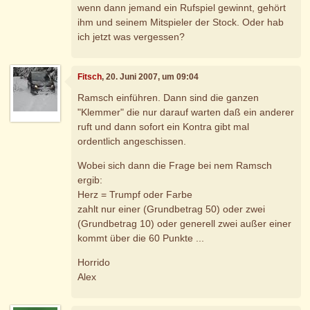
wenn dann jemand ein Rufspiel gewinnt, gehört
ihm und seinem Mitspieler der Stock. Oder hab
ich jetzt was vergessen?
Fitsch
, 20. Juni 2007, um 09:04
Ramsch einführen. Dann sind die ganzen
"Klemmer" die nur darauf warten daß ein anderer
ruft und dann sofort ein Kontra gibt mal
ordentlich angeschissen.
Wobei sich dann die Frage bei nem Ramsch
ergib:
Herz = Trumpf oder Farbe
zahlt nur einer (Grundbetrag 50) oder zwei
(Grundbetrag 10) oder generell zwei außer einer
kommt über die 60 Punkte ...
Horrido
Alex