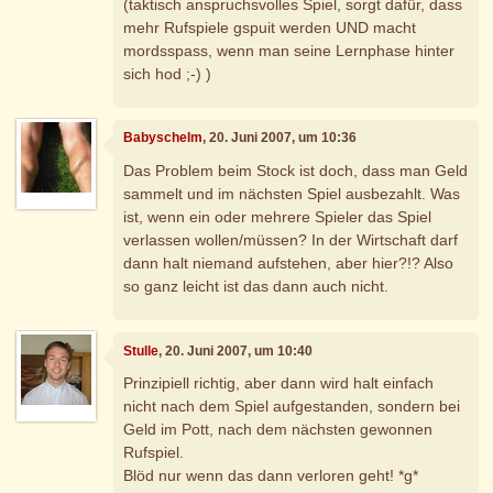
(taktisch anspruchsvolles Spiel, sorgt dafür, dass
mehr Rufspiele gspuit werden UND macht
mordsspass, wenn man seine Lernphase hinter
sich hod ;-) )
Babyschelm
, 20. Juni 2007, um 10:36
Das Problem beim Stock ist doch, dass man Geld
sammelt und im nächsten Spiel ausbezahlt. Was
ist, wenn ein oder mehrere Spieler das Spiel
verlassen wollen/müssen? In der Wirtschaft darf
dann halt niemand aufstehen, aber hier?!? Also
so ganz leicht ist das dann auch nicht.
Stulle
, 20. Juni 2007, um 10:40
Prinzipiell richtig, aber dann wird halt einfach
nicht nach dem Spiel aufgestanden, sondern bei
Geld im Pott, nach dem nächsten gewonnen
Rufspiel.
Blöd nur wenn das dann verloren geht! *g*