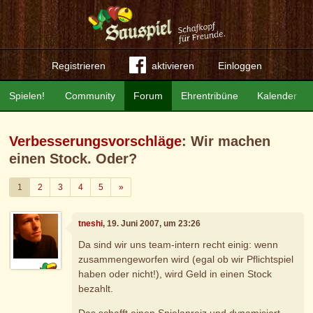
Registrieren
aktivieren
Einloggen
Spielen!
Community
Forum
Ehrentribüne
Kalender
Verbesserungsvorschläge
: Wir machen
einen Stock. Oder?
Weiter
1
2
3
4
5
»
tneshi
, 19. Juni 2007, um 23:26
Da sind wir uns team-intern recht einig: wenn
zusammengeworfen wird (egal ob wir Pflichtspiel
haben oder nicht!), wird Geld in einen Stock
bezahlt.
Das schafft einen Spielanreiz und dynamisiert