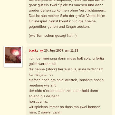
ganz gut ein zwei Spiele zu machen und dann
wieder gehen zu können ohne Verpflichtungen..
Das ist aus meiner Sicht der große Vorteil beim
Onlinespiel. Sonst könnt ich in die Kneipe
gegenüber gehen und länger zocken.
(wie Tom schon gesagt hat...)
blacky_w
, 20. Juni 2007, um 11:33
i bin der meinung dann muss halt solang fertig
gpielt werden bis
die henne (stock) herrausn is, in da wirtschaft
kannst ja a net
einfach noch am spiel aufsteh, sondern host a
regelung wie z. b.
der oide s´erste und letzte, oder hoid dann
solang bis de henn
herrausn is.
wir spielens immer so dass ma zwei hennen
ham, 2 spieler zahln