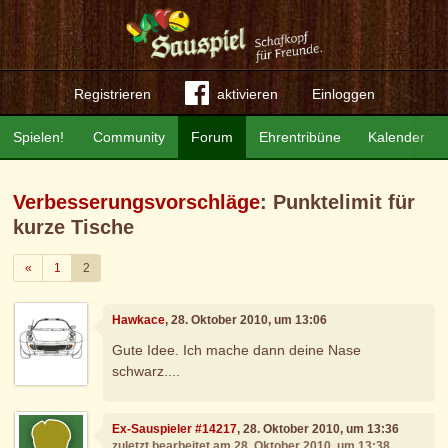
Registrieren
aktivieren
Einloggen
Spielen!
Community
Forum
Ehrentribüne
Kalender
Verbesserungsvorschläge
: Punktelimit für
kurze Tische
Zurück
«
1
2
Hawkace
, 28. Oktober 2010, um 13:06
Gute Idee. Ich mache dann deine Nase
schwarz....
Ex-Sauspieler #14217
, 28. Oktober 2010, um 13:36
zuletzt bearbeitet am 28. Oktober 2010, um 13:38