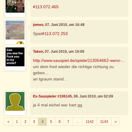
#113.072.465
jomeo
, 07. Juni 2010, um 16:48
Spiel
#113.072.253
Taken
, 07. Juni 2010, um 19:09
http://www.sauspiel.de/spiele/113054662-wenz-...
um dem fred wieder die richtige richtung zu
geben...
an tgraum stand...
Ex-Sauspieler #106145
, 08. Juni 2010, um 02:09
ja 4 mal eichel war hart gg
Zurück
Weiter
«
1
2
3
4
5
6
7
…
1142
1143
»