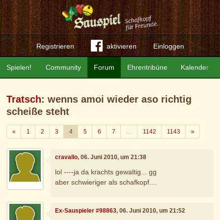
Registrieren
aktivieren
Einloggen
Spielen!
Community
Forum
Ehrentribüne
Kalender
Tratsch
: wenns amoi wieder aso richtig
scheiße steht
Zurück
Weiter
«
1
2
3
4
5
6
7
…
1142
1143
»
cravallo
, 06. Juni 2010, um 21:38
lol ----ja da krachts gewaltig... gg
aber schwieriger als schafkopf....
Ex-Sauspieler #98863
, 06. Juni 2010, um 21:52