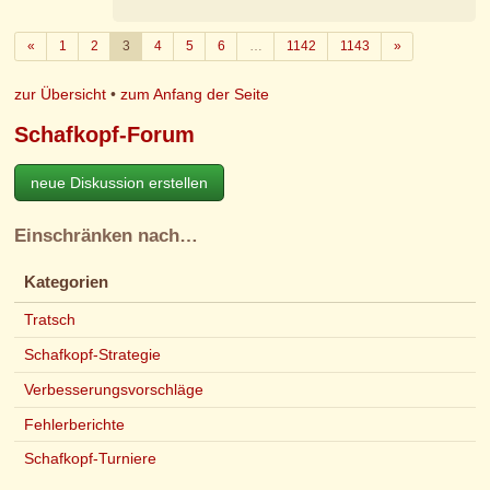
Zurück
Weiter
«
1
2
3
4
5
6
…
1142
1143
»
zur Übersicht
•
zum Anfang der Seite
Schafkopf-Forum
neue Diskussion erstellen
Einschränken nach…
Kategorien
Tratsch
Schafkopf-Strategie
Verbesserungsvorschläge
Fehlerberichte
Schafkopf-Turniere