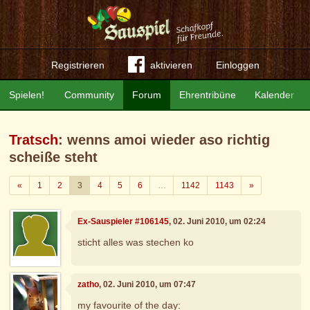
Registrieren
aktivieren
Einloggen
Spielen!
Community
Forum
Ehrentribüne
Kalender
Tratsch
: wenns amoi wieder aso richtig
scheiße steht
Zurück
Weiter
«
1
2
3
4
5
6
…
1142
1143
»
Ex-Sauspieler #106145
, 02. Juni 2010, um 02:24
sticht alles was stechen ko
zatho
, 02. Juni 2010, um 07:47
my favourite of the day: