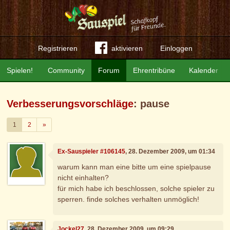
Registrieren
aktivieren
Einloggen
Spielen!
Community
Forum
Ehrentribüne
Kalender
Verbesserungsvorschläge
: pause
Weiter
1
2
»
Ex-Sauspieler #106145
, 28. Dezember 2009, um 01:34
warum kann man eine bitte um eine spielpause
nicht einhalten?
für mich habe ich beschlossen, solche spieler zu
sperren. finde solches verhalten unmöglich!
Jockel27
, 28. Dezember 2009, um 09:29