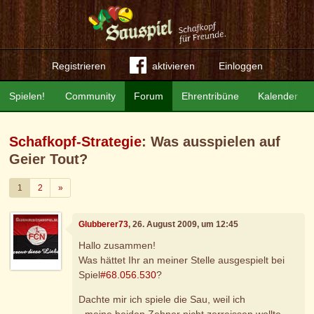
Registrieren
aktivieren
Einloggen
Spielen!
Community
Forum
Ehrentribüne
Kalender
Schafkopf-Strategie
: Was ausspielen auf
Geier Tout?
Weiter
1
2
»
Glubberer73
, 26. August 2009, um 12:45
Hallo zusammen!
Was hättet Ihr an meiner Stelle ausgespielt bei
Spiel
#68.056.530
?
Dachte mir ich spiele die Sau, weil ich
- meine beiden Zehner nicht zerreissen wollte