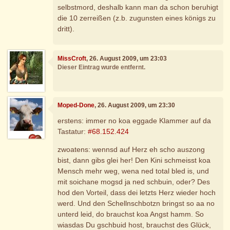
selbstmord, deshalb kann man da schon beruhigt
die 10 zerreißen (z.b. zugunsten eines königs zu
dritt).
MissCroft
, 26. August 2009, um 23:03
Dieser Eintrag wurde entfernt.
Moped-Done
, 26. August 2009, um 23:30
erstens: immer no koa eggade Klammer auf da
Tastatur:
#68.152.424
zwoatens: wennsd auf Herz eh scho auszong
bist, dann gibs glei her! Den Kini schmeisst koa
Mensch mehr weg, wena ned total bled is, und
mit soichane mogsd ja ned schbuin, oder? Des
hod den Vorteil, dass dei letzts Herz wieder hoch
werd. Und den Schellnschbotzn bringst so aa no
unterd leid, do brauchst koa Angst hamm. So
wiasdas Du gschbuid host, brauchst des Glück,