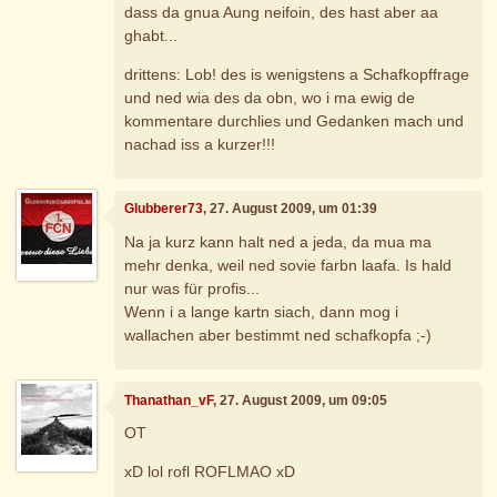
dass da gnua Aung neifoin, des hast aber aa
ghabt...
drittens: Lob! des is wenigstens a Schafkopffrage
und ned wia des da obn, wo i ma ewig de
kommentare durchlies und Gedanken mach und
nachad iss a kurzer!!!
Glubberer73
, 27. August 2009, um 01:39
Na ja kurz kann halt ned a jeda, da mua ma
mehr denka, weil ned sovie farbn laafa. Is hald
nur was für profis...
Wenn i a lange kartn siach, dann mog i
wallachen aber bestimmt ned schafkopfa ;-)
Thanathan_vF
, 27. August 2009, um 09:05
OT
xD lol rofl ROFLMAO xD