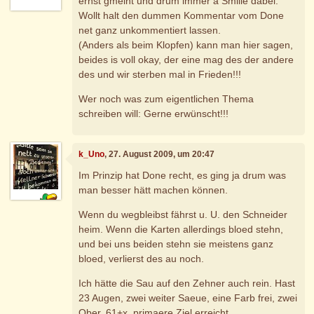
ernst gmeint und drum immer a Smilie dabei.
Wollt halt den dummen Kommentar vom Done
net ganz unkommentiert lassen.
(Anders als beim Klopfen) kann man hier sagen,
beides is voll okay, der eine mag des der andere
des und wir sterben mal in Frieden!!!
Wer noch was zum eigentlichen Thema
schreiben will: Gerne erwünscht!!!
k_Uno
, 27. August 2009, um 20:47
Im Prinzip hat Done recht, es ging ja drum was
man besser hätt machen können.
Wenn du wegbleibst fährst u. U. den Schneider
heim. Wenn die Karten allerdings bloed stehn,
und bei uns beiden stehn sie meistens ganz
bloed, verlierst des au noch.
Ich hätte die Sau auf den Zehner auch rein. Hast
23 Augen, zwei weiter Saeue, eine Farb frei, zwei
Ober, 61+x, primaere Ziel erreicht.