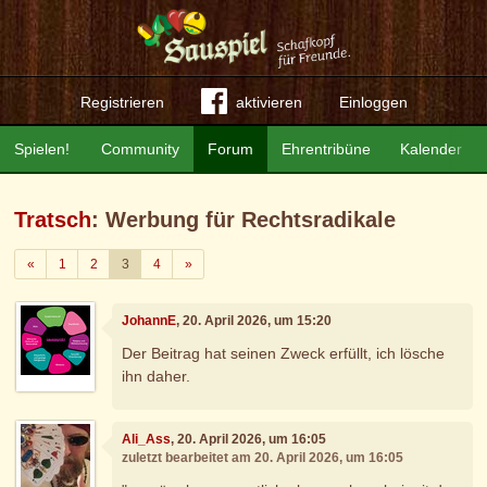
Registrieren
aktivieren
Einloggen
Spielen!
Community
Forum
Ehrentribüne
Kalender
Tratsch
: Werbung für Rechtsradikale
Zurück
Weiter
«
1
2
3
4
»
JohannE
, 20. April 2026, um 15:20
Der Beitrag hat seinen Zweck erfüllt, ich lösche
ihn daher.
Ali_Ass
, 20. April 2026, um 16:05
zuletzt bearbeitet am 20. April 2026, um 16:05