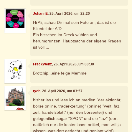
JohannE
, 25. April 2026, um 22:20
Hi Ali, schau Dir mal sein Foto an, das ist die
Klientel der AfD...
Ein bisschen im Dreck wühlen und
herumgrunzen. Hauptsache der eigene Kragen
ist voll ...
FreckWenz
, 26. April 2026, um 00:30
Brotchip...eine feige Memme
tych
, 26. April 2026, um 03:57
bisher las und lese ich an medien "der aktionär,
börse online, trader-zeitung" (online),"welt, faz,
zeit, handelsblatt" (nur den börsenteil) und
gelegentlich sogar "SPON" und die "taz" (dort
natürlich nur die kostenlosen artikel; man will ja
wissen, was dort gedacht und geplant wird).