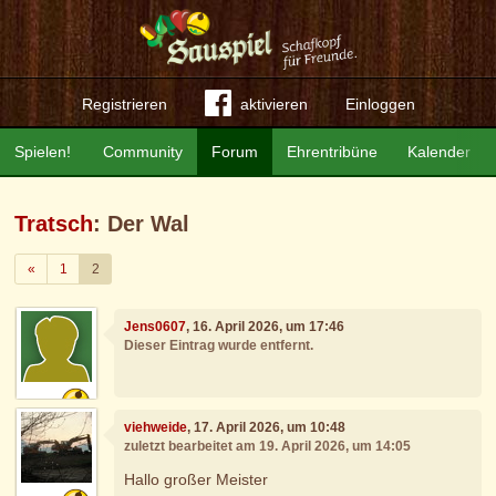
Registrieren
aktivieren
Einloggen
Spielen!
Community
Forum
Ehrentribüne
Kalender
Tratsch
: Der Wal
Zurück
«
1
2
Jens0607
, 16. April 2026, um 17:46
Dieser Eintrag wurde entfernt.
viehweide
, 17. April 2026, um 10:48
zuletzt bearbeitet am 19. April 2026, um 14:05
Hallo großer Meister