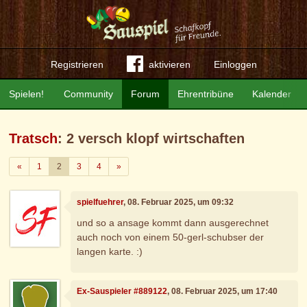
Registrieren
aktivieren
Einloggen
Spielen!
Community
Forum
Ehrentribüne
Kalender
Tratsch
: 2 versch klopf wirtschaften
Zurück
Weiter
«
1
2
3
4
»
spielfuehrer
, 08. Februar 2025, um 09:32
und so a ansage kommt dann ausgerechnet
auch noch von einem 50-gerl-schubser der
langen karte. :)
Ex-Sauspieler #889122
, 08. Februar 2025, um 17:40