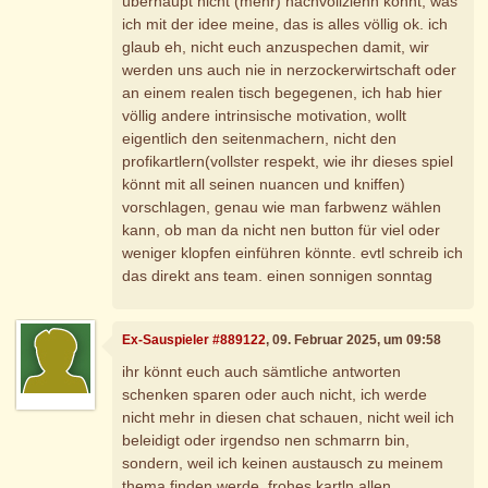
überhaupt nicht (mehr) nachvollziehn könnt, was
ich mit der idee meine, das is alles völlig ok. ich
glaub eh, nicht euch anzuspechen damit, wir
werden uns auch nie in nerzockerwirtschaft oder
an einem realen tisch begegenen, ich hab hier
völlig andere intrinsische motivation, wollt
eigentlich den seitenmachern, nicht den
profikartlern(vollster respekt, wie ihr dieses spiel
könnt mit all seinen nuancen und kniffen)
vorschlagen, genau wie man farbwenz wählen
kann, ob man da nicht nen button für viel oder
weniger klopfen einführen könnte. evtl schreib ich
das direkt ans team. einen sonnigen sonntag
Ex-Sauspieler #889122
, 09. Februar 2025, um 09:58
ihr könnt euch auch sämtliche antworten
schenken sparen oder auch nicht, ich werde
nicht mehr in diesen chat schauen, nicht weil ich
beleidigt oder irgendso nen schmarrn bin,
sondern, weil ich keinen austausch zu meinem
thema finden werde. frohes kartln allen