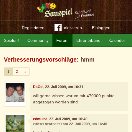
Registrieren
aktivieren
Einloggen
Spielen!
Community
Forum
Ehrentribüne
Kalender
Verbesserungsvorschläge
: hmm
Weiter
1
2
»
DaOsi
, 22. Juli 2009, um 16:31
will gerne wissen warum mir 470000 punkte
abgezogen worden sind
edmuina
, 22. Juli 2009, um 16:40
zuletzt bearbeitet am 22. Juli 2009, um 16:46