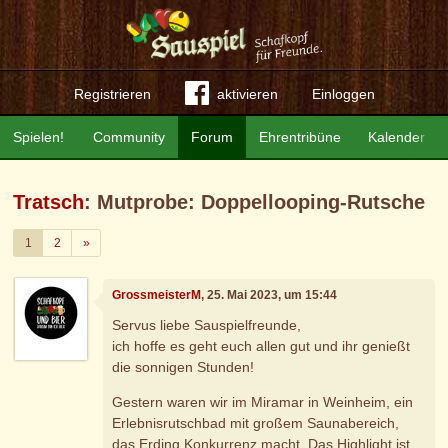
Registrieren
aktivieren
Einloggen
Spielen!
Community
Forum
Ehrentribüne
Kalender
Tratsch
: Mutprobe: Doppellooping-Rutsche
Weiter
1
2
»
GrossmeisterM
, 25. Mai 2023, um 15:44
Servus liebe Sauspielfreunde,
ich hoffe es geht euch allen gut und ihr genießt
die sonnigen Stunden!
Gestern waren wir im Miramar in Weinheim, ein
Erlebnisrutschbad mit großem Saunabereich,
das Erding Konkurrenz macht. Das Highlight ist