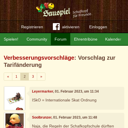
Registrieren
aktivieren
Einloggen
Spielen!
Community
Forum
Ehrentribüne
Kalender
Verbesserungsvorschläge
: Vorschlag zur
Tarifänderung
Zurück
Weiter
«
1
2
3
»
Leyermarker
, 01. Februar 2023, um 11:34
ISkO = Internationale Skat Ordnung
Soolbrunzer
, 01. Februar 2023, um 11:48
Naja, die Regeln der Schafkopfschule dürften