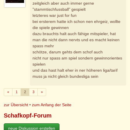
zeitgleich aber auch immer gerne
"stammtischfussball" gespielt
letzteres war just for fun
bei ersterem hatte ich schon nen ehrgeiz, wollte
die spiele gewinnen
dazu brauchts halt auch fähige mitspieler, hat
man die nicht dann nervts und es macht keinen
spass mehr
schötze, darum gehts dem schof auch
nicht nur spass am spiel sondern gewinnorientes
spielen
und das hast halt eher in ner höheren liga/tarif
muss ja nicht gleich bundesliga sein
Zurück
Weiter
«
1
2
3
»
zur Übersicht
•
zum Anfang der Seite
Schafkopf-Forum
neue Diskussion erstellen