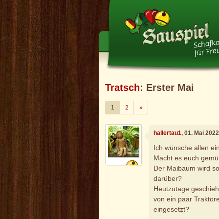
Tratsch
: Erster Mai
Weiter
1
2
»
hallertau1
, 01. Mai 202
Ich wünsche allen e
Macht es euch gemüt
Der Maibaum wird so u
darüber?
Heutzutage geschieht
von ein paar Traktor
eingesetzt?