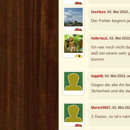
faxefaxe
, 02. Mai 2022
Der Fehler beginnt ja
hallertau1
, 02. Mai 202
Ich war noch nicht 
daß bei einem sehr 
kommt.
luggi48
, 02. Mai 2022, 
Gegen die alte Art de
Sicherheit und die 
Mario19667
, 02. Mai 2
2 Gasso, so ist's näml