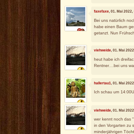
faxefaxe
, 01. Mai 2022
Bei uns natürlich no
habe einen Baum ges
getanzt. Nun Frühsc
viehweide
, 01. Mai 202
heut habe ich dreifac
Rentner....bei uns wa
hallertau1
, 01. Mai 202
Ich schau um 14:00U
viehweide
, 01. Mai 202
wer kennt noch das "M
in den Vorgarten zu s
minderjährigen Töchte