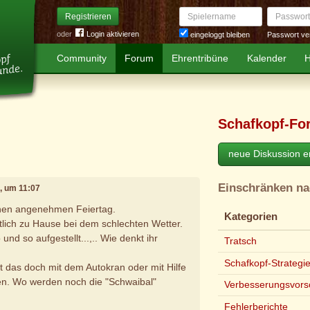
Spielername
Passwort
Registrieren
oder
Login aktivieren
Passwort ve
eingeloggt bleiben
Community
Forum
Ehrentribüne
Kalender
H
Schafkopf-Fo
neue Diskussion er
Einschränken n
2, um 11:07
inen angenehmen Feiertag.
Kategorien
lich zu Hause bei dem schlechten Wetter.
nd so aufgestellt...,.. Wie denkt ihr
Tratsch
Schafkopf-Strategi
 das doch mit dem Autokran oder mit Hilfe
en. Wo werden noch die "Schwaibal"
Verbesserungsvors
Fehlerberichte