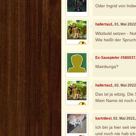
Oder Ingrid von Ind
hallertau1
, 01. Mai 202
Witzbold setzen - Note
Wie heißt der Spruc
Ex-Sauspieler #580037
Mainburga?
hallertau1
, 02. Mai 202
Das ist ja witzig. Die
Mein Name ist noch n
kartnliesl
, 02. Mai 2022
Ich bin ja hier seit 
und noch nie hab ic