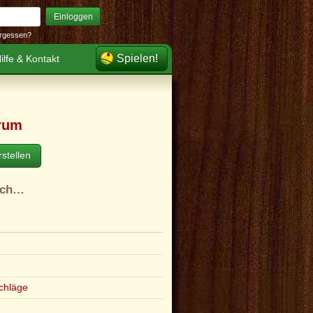
Einloggen
rgessen?
Spielen!
ilfe & Kontakt
rum
stellen
ach…
e
chläge