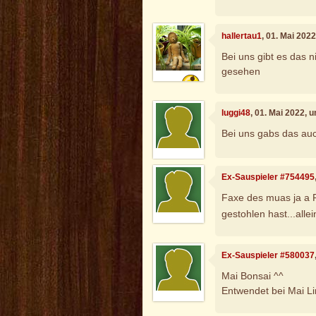
hallertau1
, 01. Mai 202
Bei uns gibt es das n
gesehen
luggi48
, 01. Mai 2022, 
Bei uns gabs das auch
Ex-Sauspieler #754495
Faxe des muas ja a
gestohlen hast...allei
Ex-Sauspieler #580037
Mai Bonsai ^^
Entwendet bei Mai Li