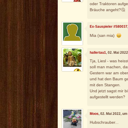
oder Traktoren aufges
Bräuche angeht?🤔
Ex-Sauspieler #580037
Mia (san mia)
hallertau1
, 02. Mai 202
Tja, Liesl - was hei
soll man machen, das
Gestern war am obere
und hat den Baum ge
mit den Stangen.
Und jetzt sagst mir b
aufgestellt werden?
Moos
, 02. Mai 2022, um
Hubschrauber...