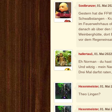
Soolbrunzer
, 01. Mai 2
Gestern hat die FFW 
Schwalbstangen - Kra
im Feuerwehrhaus oh
danach ab über den 
Weinberghütte, dort 
vor dem Regeneinsat
hallertau1
, 01. Mai 202
Eh Norman - du hast
Und witzig - mein N
Drei Mal darfst raten
Hexenmeister
, 01. Mai
Theo Lingen?
Hexenmeister
, 01. Mai