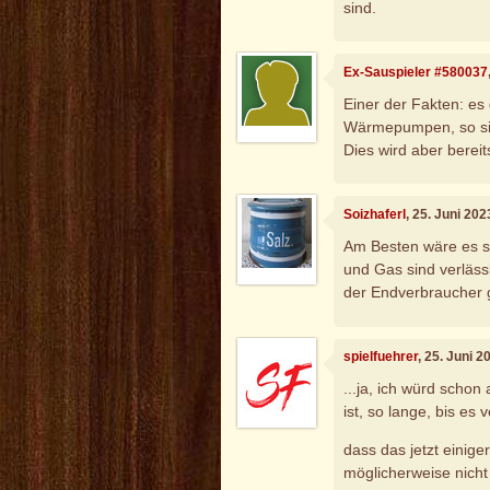
sind.
Ex-Sauspieler #580037
Einer der Fakten: es 
Wärmepumpen, so sie
Dies wird aber berei
Soizhaferl
, 25. Juni 20
Am Besten wäre es sic
und Gas sind verlässl
der Endverbraucher g
spielfuehrer
, 25. Juni 
...ja, ich würd schon
ist, so lange, bis es 
dass das jetzt einige
möglicherweise nicht