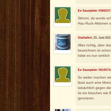
Ex-Sauspieler #580037
Stimmt, da wurde sch
Hau-Ruck-Aktionen si
Soizhaferl
, 25. Juni 20
Alles richtig, aber d
bezeichnen ist schon 
hätte es nun wirklich
Ex-Sauspieler #810574
So weiter machen wie
lässt auch eine Mein
tatsächlich gegen di
Ist ein bisschen wie
ignorieren.