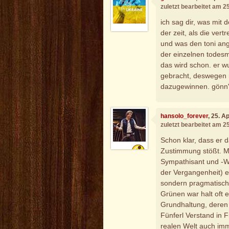
zuletzt bearbeitet am 2
ich sag dir, was mit 
der zeit, als die vert
und was den toni ang
der einzelnen todesm
das wird schon. er w
gebracht, deswegen 
dazugewinnen. gönn'
hansolo_forever
, 25. A
zuletzt bearbeitet am 2
Schon klar, dass er d
Zustimmung stößt. Mi
Sympathisant und -Wäh
der Vergangenheit) er
sondern pragmatisch
Grünen war halt oft e
Grundhaltung, deren
Fünferl Verstand in F
realen Welt auch imm