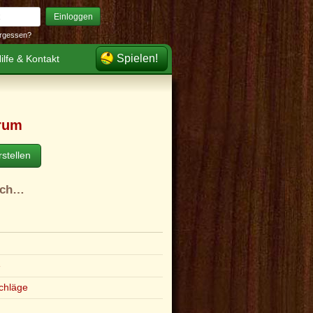
Einloggen
rgessen?
Spielen!
ilfe & Kontakt
rum
stellen
ach…
e
chläge