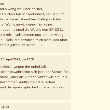
sen.
rad a weng viel über Kaliber,
 Reichweiten schwadroniert, seh' ich ihm
die Sache ernst und beschäftigt sich halt
ie. Wen's nervt, kleiner Tip: keine
chauen - einmal die Woche den SPIEGEL
en) reicht vollkommen aus, um ein wenig
n. (Nein, die bezahlen mich nicht, und über
 die jetzt auch schon...! )
, 25. April 2022, um 17:31
estwähler wegen der unheilvollen
Leider bewahrheitet sich jetzt der Spruch "es
ach!", aber die Grünen wirken wie ein Fels
 bekommen künftig mein Kreuzchen.
und der apokalyptische Hofreiter...ich sag
m 18:09