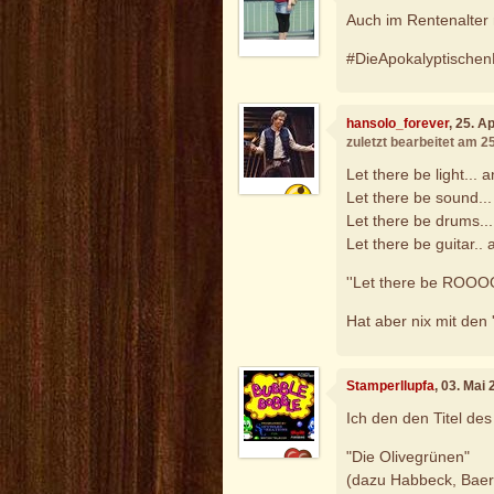
Auch im Rentenalte
#DieApokalyptischen
hansolo_forever
, 25. A
zuletzt bearbeitet am 2
Let there be light... a
Let there be sound..
Let there be drums.
Let there be guitar.
''Let there be ROOO
Hat aber nix mit den 
Stamperllupfa
, 03. Mai
Ich den den Titel de
"Die Olivegrünen"
(dazu Habbeck, Baerbo