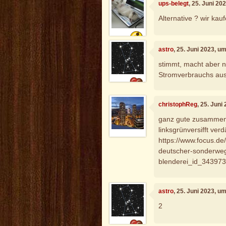
ups-belegt
, 25. Juni 20
Alternative ? wir kauf
astro
, 25. Juni 2023, u
stimmt, macht aber 
Stromverbrauchs aus
christophReg
, 25. Juni
ganz gute zusammen
linksgrünversifft ver
https://www.focus.de
deutscher-sonderweg-
blenderei_id_343973
astro
, 25. Juni 2023, u
2