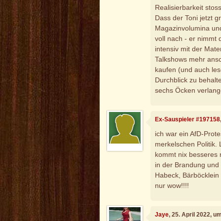
Realisierbarkeit stos
Dass der Toni jetzt g
Magazinvolumina und
voll nach - er nimmt 
intensiv mit der Mater
Talkshows mehr ans
kaufen (und auch les
Durchblick zu behalte
sechs Öcken verlangen
Ex-Sauspieler #197158
ich war ein AfD-Prot
merkelschen Politik. 
kommt nix besseres n
in der Brandung und
Habeck, Bärböcklein 
nur wow!!!!
Jaye
, 25. April 2022, u