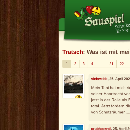
Tratsch
: Was ist mit me
1
2
3
4
…
21
22
viehweide
, 25. April 2
Mein Toni hat mich r
seiner Haartracht vo
jetzt in der Rolle al
total. Jetzt fordern
von Schutzräumen....
grubhoerndl
, 25. April