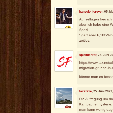
hansolo_forever
, 05. M
Auf selbigen freu ich
aber ich habe eine 
Spezl....
Spart aber 6,10€/Woc
zeitlos.
spielfuehrer
, 25. Juni 
https://www.faz.net/a
migration-gruene-in-
könnte man es besser
faxefaxe
, 25. Juni 202
Die Aufregung um da
Kampagnenhysterie. V
man kann wenig dage