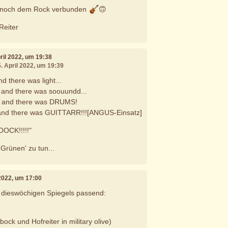
r noch dem Rock verbunden
🙃
Reiter
pril 2022, um 19:38
5. April 2022, um 19:39
nd there was light...
. and there was soouundd...
.. and there was DRUMS!
. and there was GUITTARR!!![ANGUS-Einsatz]
OOCK!!!!!"
'Grünen' zu tun...
 2022, um 17:00
s dieswöchigen Spiegels passend:
ck und Hofreiter in military olive)