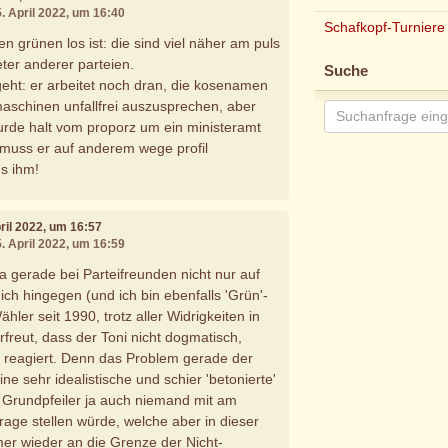
5. April 2022, um 16:40
Schafkopf-Turniere
den grünen los ist: die sind viel näher am puls
reter anderer parteien.
Suche
eht: er arbeitet noch dran, die kosenamen
aschinen unfallfrei auszusprechen, aber
urde halt vom proporz um ein ministeramt
muss er auf anderem wege profil
s ihm!
pril 2022, um 16:57
5. April 2022, um 16:59
a gerade bei Parteifreunden nicht nur auf
ch hingegen (und ich bin ebenfalls 'Grün'-
ler seit 1990, trotz aller Widrigkeiten in
freut, dass der Toni nicht dogmatisch,
 reagiert. Denn das Problem gerade der
ine sehr idealistische und schier 'betonierte'
 Grundpfeiler ja auch niemand mit am
rage stellen würde, welche aber in dieser
er wieder an die Grenze der Nicht-