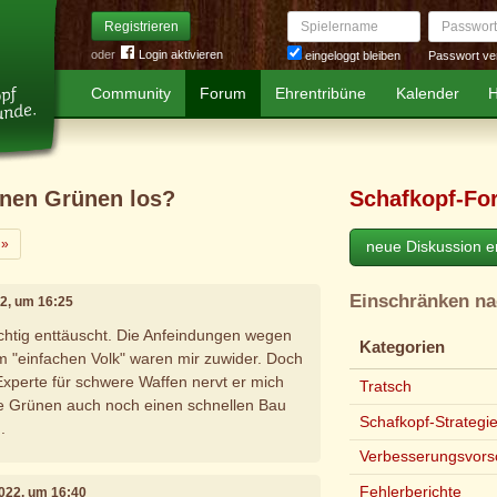
Spielername
Passwort
Registrieren
oder
Login aktivieren
Passwort ve
eingeloggt bleiben
Community
Forum
Ehrentribüne
Kalender
H
inen Grünen los?
Schafkopf-Fo
Weiter
»
neue Diskussion er
Einschränken n
022, um 16:25
ichtig enttäuscht. Die Anfeindungen wegen
Kategorien
m "einfachen Volk" waren mir zuwider. Doch
s Experte für schwere Waffen nervt er mich
Tratsch
 die Grünen auch noch einen schnellen Bau
Schafkopf-Strategi
.
Verbesserungsvors
Fehlerberichte
 2022, um 16:40