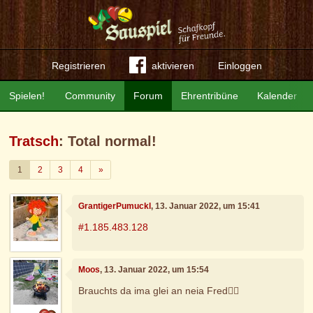
Registrieren
aktivieren
Einloggen
Spielen!
Community
Forum
Ehrentribüne
Kalender
Tratsch
: Total normal!
Weiter
1
2
3
4
»
GrantigerPumuckl
, 13. Januar 2022, um 15:41
#1.185.483.128
Moos
, 13. Januar 2022, um 15:54
Brauchts da ima glei an neia Fred🤷‍♀️