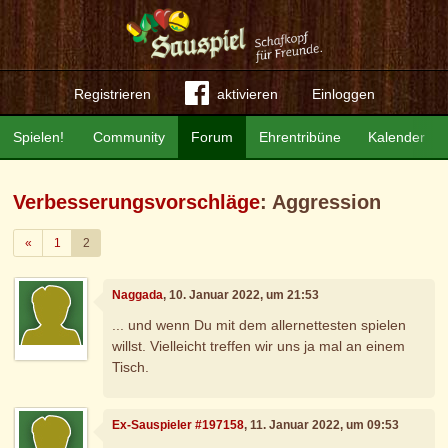
Registrieren
aktivieren
Einloggen
Spielen!
Community
Forum
Ehrentribüne
Kalender
Verbesserungsvorschläge
: Aggression
Zurück
«
1
2
Naggada
, 10. Januar 2022, um 21:53
... und wenn Du mit dem allernettesten spielen
willst. Vielleicht treffen wir uns ja mal an einem
Tisch.
Ex-Sauspieler #197158
, 11. Januar 2022, um 09:53