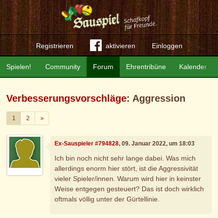
Registrieren
aktivieren
Einloggen
Spielen!
Community
Forum
Ehrentribüne
Kalender
Verbesserungsvorschläge
: Aggression
Weiter
1
2
»
Ex-Sauspieler #794828
, 09. Januar 2022, um 18:03
Ich bin noch nicht sehr lange dabei. Was mich
allerdings enorm hier stört, ist die Aggressivität
vieler Spieler/innen. Warum wird hier in keinster
Weise entgegen gesteuert? Das ist doch wirklich
oftmals völlig unter der Gürtellinie.