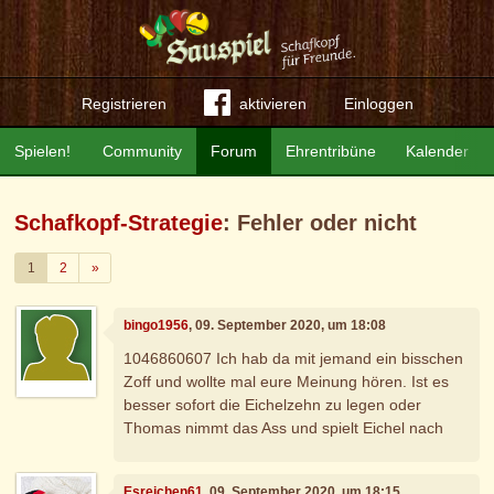
Registrieren
aktivieren
Einloggen
Spielen!
Community
Forum
Ehrentribüne
Kalender
Schafkopf-Strategie
: Fehler oder nicht
Weiter
1
2
»
bingo1956
, 09. September 2020, um 18:08
1046860607 Ich hab da mit jemand ein bisschen
Zoff und wollte mal eure Meinung hören. Ist es
besser sofort die Eichelzehn zu legen oder
Thomas nimmt das Ass und spielt Eichel nach
Esreichen61
, 09. September 2020, um 18:15