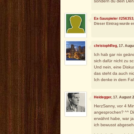
sondern du dein Denke
Ex-Sauspieler #256353
Dieser Eintrag wurde en
christophReg
, 17. Aug
Ich hab gar nix geä
sich dafür nicht zu sc
Und nein, eine Disku
das steht da auch nic
Ich denke in dem Fal
Heidegger
, 17. August 
HerzSanny, vor 4 Min
angesprochen? ^^ Die
erwähnt habe, war ja
ich bewusst abgeseh