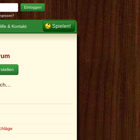
Einloggen
rgessen?
Spielen!
ilfe & Kontakt
rum
stellen
ach…
e
chläge