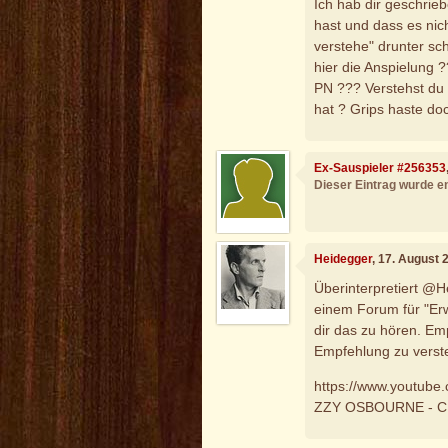
Ich hab dir geschrie
hast und dass es nich
verstehe" drunter s
hier die Anspielung 
PN ??? Verstehst du
hat ? Grips haste do
Ex-Sauspieler #256353
Dieser Eintrag wurde en
Heidegger
, 17. August 
Überinterpretiert @H
einem Forum für "Er
dir das zu hören. Em
Empfehlung zu vers
https://www.youtu
ZZY OSBOURNE - 