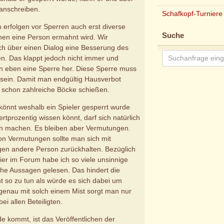
anschreiben.
Schafkopf-Turniere
n erfolgen vor Sperren auch erst diverse
Suche
enen eine Person ermahnt wird. Wir
h über einen Dialog eine Besserung des
en. Das klappt jedoch nicht immer und
eben eine Sperre her. Diese Sperre muss
 sein. Damit man endgültig Hausverbot
schon zahlreiche Böcke schießen.
könnt weshalb ein Spieler gesperrt wurde
tprozentig wissen könnt, darf sich natürlich
n machen. Es bleiben aber Vermutungen.
on Vermutungen sollte man sich mit
en andere Person zurückhalten. Bezüglich
hier im Forum habe ich so viele unsinnige
che Aussagen gelesen. Das hindert die
ht so zu tun als würde es sich dabei um
genau mit solch einem Mist sorgt man nur
ei allen Beteiligten.
 kommt, ist das Veröffentlichen der