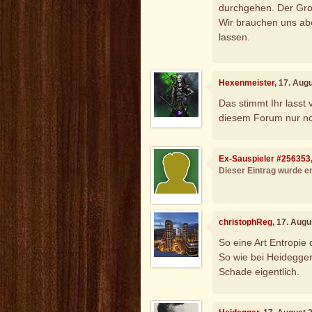
durchgehen. Der Gro
Wir brauchen uns ab
lassen.
Hexenmeister
, 17. Aug
Das stimmt Ihr lasst 
diesem Forum nur noc
Ex-Sauspieler #256353
Dieser Eintrag wurde en
christophReg
, 17. Aug
So eine Art Entropie
So wie bei Heidegge
Schade eigentlich.