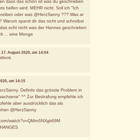
ben dass das schön ist was du geschrieben
ts helfen wird. MEHR nicht. Soll ich "Ich
chreiben oder was @HerzSanny ??? Was ar
?? Warum sparst dir das nicht und schreibst
 das echt nicht was der Hannes geschrieben
ch ... eine Menge
, 17. August 2020, um 14:04
tfernt.
2020, um 14:15
erzSanny. Definitv das grösste Problem in
wachsene" ^^ Zur Bestrafung empfehle ich
pfehle aber ausdrücklich das als
tehen @HerzSanny
be.com/watch?v=QMm5NXgk69M
CHANGES