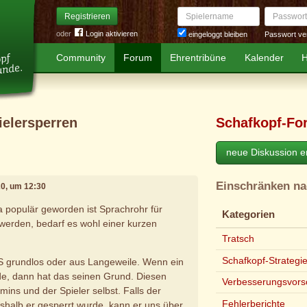
Spielername
Passwort
Registrieren
oder
Login aktivieren
Passwort ve
eingeloggt bleiben
Community
Forum
Ehrentribüne
Kalender
H
ielersperren
Schafkopf-Fo
neue Diskussion er
Einschränken n
20, um 12:30
 ja populär geworden ist Sprachrohr für
Kategorien
 werden, bedarf es wohl einer kurzen
Tratsch
Schafkopf-Strategi
 grundlos oder aus Langeweile. Wenn ein
de, dann hat das seinen Grund. Diesen
Verbesserungsvors
ins und der Spieler selbst. Falls der
Fehlerberichte
eshalb er gesperrt wurde, kann er uns über