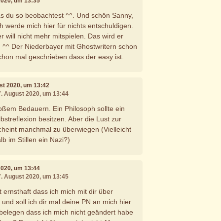
2020, um 13:35
as du so beobachtest ^^. Und schön Sanny,
ch werde mich hier für nichts entschuldigen.
 will nicht mehr mitspielen. Das wird er
n ^^ Der Niederbayer mit Ghostwritern schon
chon mal geschrieben dass der easy ist.
ust 2020, um 13:42
7. August 2020, um 13:44
oßem Bedauern. Ein Philosoph sollte ein
streflexion besitzen. Aber die Lust zur
cheint manchmal zu überwiegen (Vielleicht
b im Stillen ein Nazi?)
2020, um 13:44
7. August 2020, um 13:45
 ernsthaft dass ich mich mit dir über
und soll ich dir mal deine PN an mich hier
u belegen dass ich mich nicht geändert habe