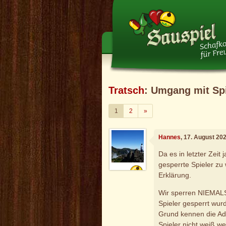
Tratsch
: Umgang mit Sp
Weiter
1
2
»
Hannes
, 17. August 20
Da es in letzter Zeit
gesperrte Spieler zu
Erklärung.
Wir sperren NIEMALS
Spieler gesperrt wur
Grund kennen die Adm
Spieler nicht weiß w