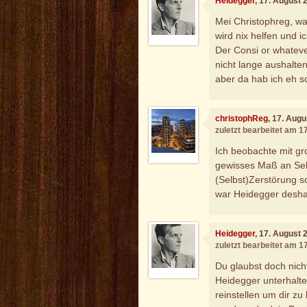
Heidegger
, 17. August 
Mei Christophreg, w
wird nix helfen und i
Der Consi or whatever
nicht lange aushalte
aber da hab ich eh s
christophReg
, 17. Aug
zuletzt bearbeitet am 1
Ich beobachte mit gr
gewisses Maß an Selb
(Selbst)Zerstörung s
war Heidegger deshal
Heidegger
, 17. August 
zuletzt bearbeitet am 1
Du glaubst doch nicht
Heidegger unterhalte 
reinstellen um dir z