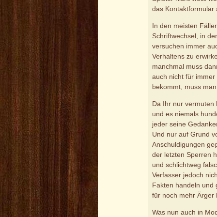
das Kontaktformular 
In den meisten Fälle
Schriftwechsel, in d
versuchen immer auc
Verhaltens zu erwirk
manchmal muss dann 
auch nicht für immer
bekommt, muss man 
Da Ihr nur vermuten 
und es niemals hunder
jeder seine Gedanke
Und nur auf Grund v
Anschuldigungen geg
der letzten Sperren 
und schlichtweg fals
Verfasser jedoch nic
Fakten handeln und 
für noch mehr Ärger b
Was nun auch in Mode