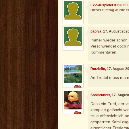
Ex-Sauspieler #256353
Dieser Eintrag wurde en
papiya
, 17. August 202
Immer wieder schön 
Verschwendet doch ni
Kommentaren.
Rotzleffe
, 17. August 2
An Trottel muss ma 
Soolbrunzer
, 17. Augus
Dass ein Fred, der v
komplett gelöscht wi
ist ja offensichtlich
gesperrten Kami zuge
eigentlicher Frederste