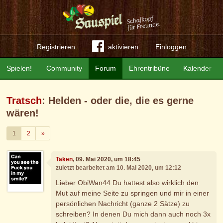
Registrieren
aktivieren
Einloggen
Spielen!
Community
Forum
Ehrentribüne
Kalender
Tratsch
: Helden - oder die, die es gerne
wären!
Weiter
1
2
»
Taken
, 09. Mai 2020, um 18:45
zuletzt bearbeitet am 10. Mai 2020, um 12:12
Lieber ObiWan44 Du hattest also wirklich den
Mut auf meine Seite zu springen und mir in einer
persönlichen Nachricht (ganze 2 Sätze) zu
schreiben? In denen Du mich dann auch noch 3x