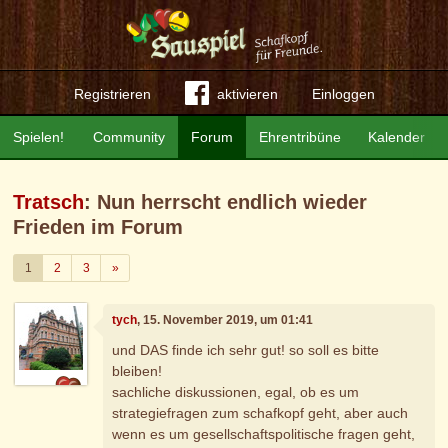
Registrieren
aktivieren
Einloggen
Spielen!
Community
Forum
Ehrentribüne
Kalender
Tratsch
: Nun herrscht endlich wieder
Frieden im Forum
Weiter
1
2
3
»
tych
, 15. November 2019, um 01:41
und DAS finde ich sehr gut! so soll es bitte
bleiben!
sachliche diskussionen, egal, ob es um
strategiefragen zum schafkopf geht, aber auch
wenn es um gesellschaftspolitische fragen geht,