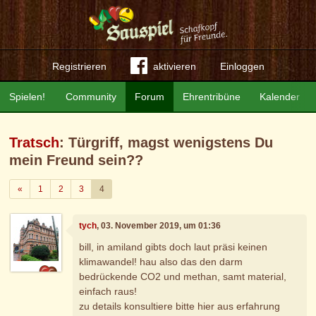
Registrieren
aktivieren
Einloggen
Spielen!
Community
Forum
Ehrentribüne
Kalender
Tratsch
: Türgriff, magst wenigstens Du
mein Freund sein??
Zurück
«
1
2
3
4
tych
, 03. November 2019, um 01:36
bill, in amiland gibts doch laut präsi keinen
klimawandel! hau also das den darm
bedrückende CO2 und methan, samt material,
einfach raus!
zu details konsultiere bitte hier aus erfahrung