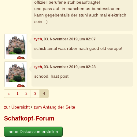
offiziell berufene stuhlbeauftragte!
und pass auf: in manchen us-bundesstaaten
kann gegebenfalls der stuhl auch mal elektrisch
sein ;-)
tych
, 03. November 2019, um 02:07
schick amal was rüber nach good old europe!
tych
, 03. November 2019, um 02:28
schood, hast post
Zurück
«
1
2
3
4
zur Übersicht
•
zum Anfang der Seite
Schafkopf-Forum
neue Diskussion erstellen