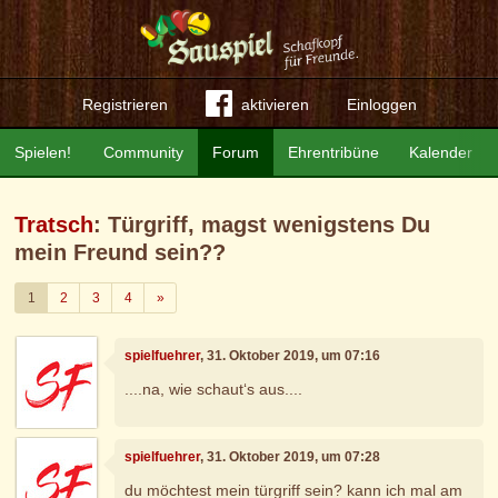
Registrieren
aktivieren
Einloggen
Spielen!
Community
Forum
Ehrentribüne
Kalender
Tratsch
: Türgriff, magst wenigstens Du
mein Freund sein??
Weiter
1
2
3
4
»
spielfuehrer
, 31. Oktober 2019, um 07:16
....na, wie schaut‘s aus....
spielfuehrer
, 31. Oktober 2019, um 07:28
du möchtest mein türgriff sein? kann ich mal am