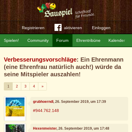
Registrieren
aktivieren
Einloggen
Spielen!
Community
Forum
Ehrentribüne
Kalender
Verbesserungsvorschläge
: Ein Ehrenmann
(eine Ehrenfrau natürlich auch!) würde da
seine Mitspieler auszahlen!
Weiter
1
2
3
4
»
grubhoerndl
, 26. September 2019, um 17:39
#944.762.148
Hexenmeister
, 26. September 2019, um 17:48