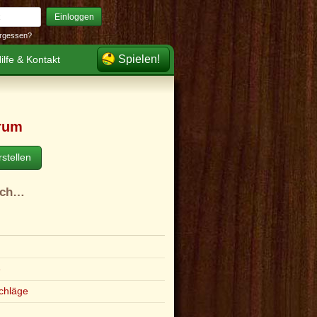
Einloggen
rgessen?
Spielen!
ilfe & Kontakt
rum
stellen
ach…
e
chläge