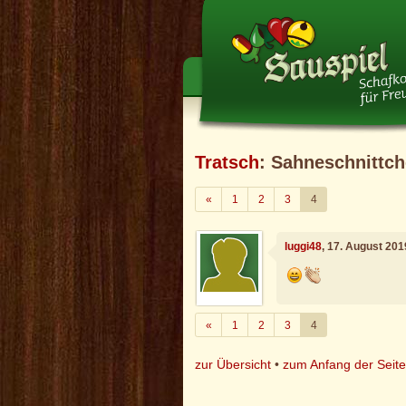
Tratsch
: Sahneschnittc
Zurück
«
1
2
3
4
luggi48
, 17. August 20
Zurück
«
1
2
3
4
zur Übersicht
•
zum Anfang der Seit