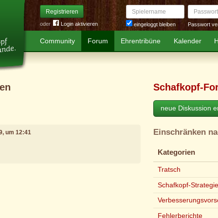
Spielername
Passwort
Registrieren
oder
Login aktivieren
Passwort ve
eingeloggt bleiben
Community
Forum
Ehrentribüne
Kalender
H
hen
Schafkopf-Fo
neue Diskussion er
Einschränken n
19, um 12:41
Kategorien
Tratsch
Schafkopf-Strategi
e
Verbesserungsvors
Fehlerberichte