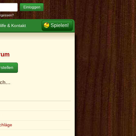
Einloggen
rgessen?
Spielen!
ilfe & Kontakt
rum
stellen
ach…
e
chläge