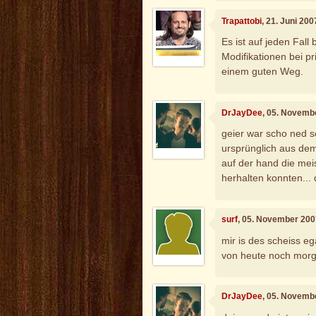
Trapattobi
, 21. Juni 20
Es ist auf jeden Fall 
Modifikationen bei pr
einem guten Weg.
DrJayDee
, 05. Novemb
geier war scho ned s
ursprünglich aus dem
auf der hand die meis
herhalten konnten... d
surf
, 05. November 200
mir is des scheiss eg
von heute noch morge
DrJayDee
, 05. Novemb