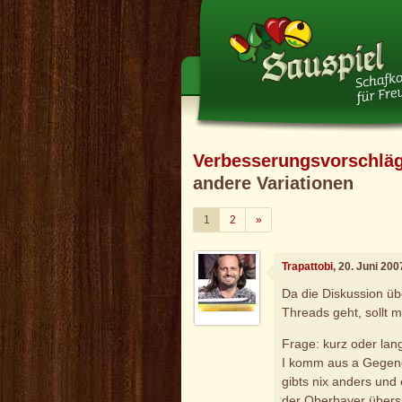
Verbesserungsvorschlä
andere Variationen
Weiter
1
2
»
Trapattobi
, 20. Juni 20
Da die Diskussion üb
Threads geht, sollt m
Frage: kurz oder lan
I komm aus a Gegend,
gibts nix anders und
der Oberbayer übers 