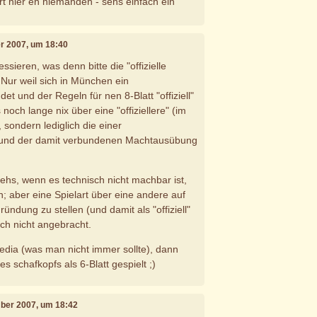
rt hier eh niemanden - sehs einfach ein
r 2007, um 18:40
ssieren, was denn bitte die "offizielle
. Nur weil sich in München ein
et und der Regeln für nen 8-Blatt "offiziell"
 noch lange nix über eine "offiziellere" (im
 sondern lediglich die einer
. (und der damit verbundenen Machtausübung
tehs, wenn es technisch nicht machbar ist,
n; aber eine Spielart über eine andere auf
ündung zu stellen (und damit als "offiziell"
ich nicht angebracht.
pedia (was man nicht immer sollte), dann
es schafkopfs als 6-Blatt gespielt ;)
mber 2007, um 18:42