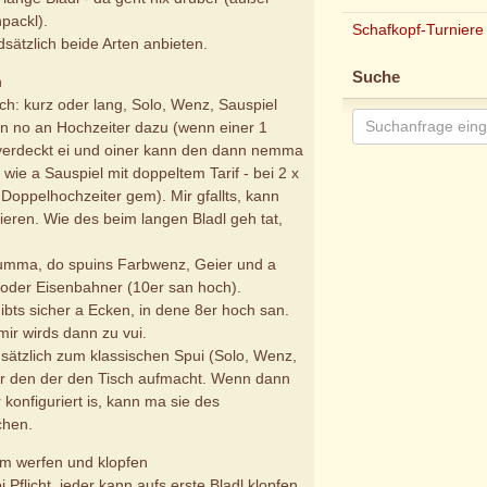
packl).
Schafkopf-Turniere
sätzlich beide Arten anbieten.
Suche
n
sch: kurz oder lang, Solo, Wenz, Sauspiel
n no an Hochzeiter dazu (wenn einer 1
 verdeckt ei und oiner kann den dann nemma
wie a Sauspiel mit doppeltem Tarif - bei 2 x
Doppelhochzeiter gem). Mir gfallts, kann
ieren. Wie des beim langen Bladl geh tat,
kumma, do spuins Farbwenz, Geier und a
 oder Eisenbahner (10er san hoch).
ibts sicher a Ecken, in dene 8er hoch san.
ir wirds dann zu vui.
ätzlich zum klassischen Spui (Solo, Wenz,
ür den der den Tisch aufmacht. Wenn dann
r konfiguriert is, kann ma sie des
chen.
zam werfen und klopfen
i Pflicht, jeder kann aufs erste Bladl klopfen,