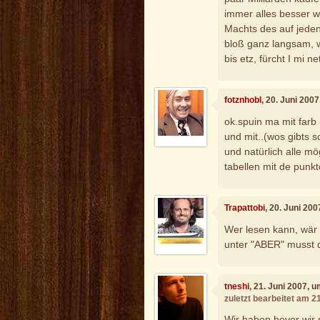
immer alles besser w
Machts des auf jeden
bloß ganz langsam, 
bis etz, fürcht I mi ne
fotznhobl
, 20. Juni 200
ok.spuin ma mit farb 
und mit..(wos gibts 
und natürlich alle 
tabellen mit de punkte
Trapattobi
, 20. Juni 20
Wer lesen kann, wär i
unter "ABER" musst d
tneshi
, 21. Juni 2007, 
zuletzt bearbeitet am 2
Wir haben bevor wir