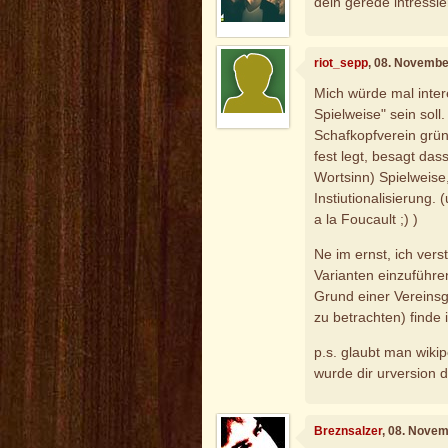
dein gerede intressie
riot_sepp
, 08. Novembe
Mich würde mal intere
Spielweise" sein soll
Schafkopfverein gründ
fest legt, besagt dass
Wortsinn) Spielweise,
Instiutionalisierung
a la Foucault ;) )
Ne im ernst, ich vers
Varianten einzuführe
Grund einer Vereinsgr
zu betrachten) finde 
p.s. glaubt man wiki
wurde dir urversion d
Breznsalzer
, 08. Nove