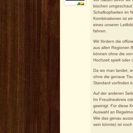
bischen umgeschaut. 
Schafkopfseiten im N
Kombinationen ist ei
eines unserer Leitbil
fahren:
Wir fördern die offiz
aus allen Regionen B
können ohne die von j
Hochzeit spielt oder
Da wo man landet, we
ohne die genaue Tis
Standard vorfinden 
Auf der anderen Seite
Im Freudneskreis ode
geeinigt. Für diese K
Auswahl an Regelmodi
Wie das genau aussi
sein könnte) ist noch