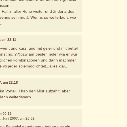
issen.
 Fall in aller Ruhe weiter und änderts des
wenns sein muß. Wenns so weiterlauft, wie
t.
7, um 22:11
-went und kurz, und mit geier und mit bettel
sonst no..??)bzw am besten jeder wia er wui
möglichen kombinationen und dann machmer
 vo jeder spielmöglichteit...alles klar..
07, um 22:18
m Vorteil. I hab den Mist aufzählt, aber
ann weiterlesern ...
um 00:12
1. Juni 2007, um 20:52
 mit Sauspiel angefangen haben uns ein