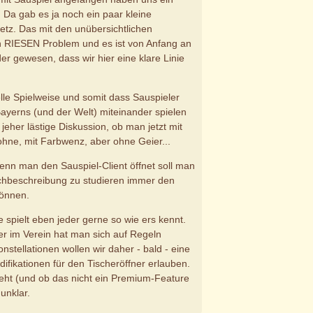
Da gab es ja noch ein paar kleine
etz. Das mit den unübersichtlichen
n RIESEN Problem und es ist von Anfang an
der gewesen, dass wir hier eine klare Linie
ielle Spielweise und somit dass Sauspieler
ayerns (und der Welt) miteinander spielen
eher lästige Diskussion, ob man jetzt mit
 ohne, mit Farbwenz, aber ohne Geier...
nn man den Sauspiel-Client öffnet soll man
chbeschreibung zu studieren immer den
können.
 spielt eben jeder gerne so wie ers kennt.
r im Verein hat man sich auf Regeln
onstellationen wollen wir daher - bald - eine
fikationen für den Tischeröffner erlauben.
eht (und ob das nicht ein Premium-Feature
 unklar.