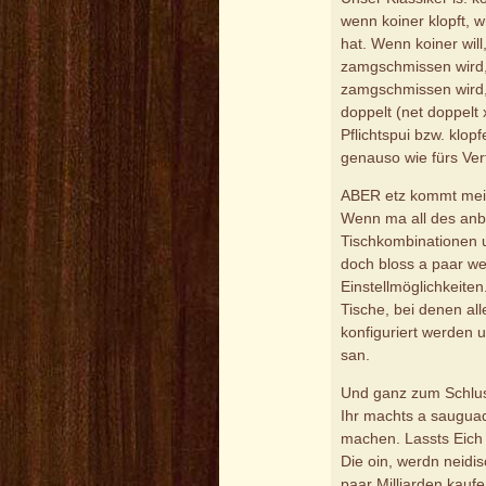
wenn koiner klopft, 
hat. Wenn koiner wi
zamgschmissen wird, 
zamgschmissen wird,
doppelt (net doppelt 
Pflichtspui bzw. klop
genauso wie fürs Ve
ABER etz kommt mei 
Wenn ma all des anb
Tischkombinationen un
doch bloss a paar we
Einstellmöglichkeiten
Tische, bei denen all
konfiguriert werden 
san.
Und ganz zum Schluss
Ihr machts a sauguad
machen. Lassts Eich
Die oin, werdn neidis
paar Milliarden kaufe