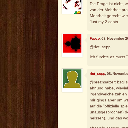
Die Frage ist nicht,
von der Mehrheit pra
Mehrheit gerecht wird
Just my 2 cents...
Fuoco
, 08. November 2
@riot_sepp
Ich fürchte es muss "
riot_sepp
, 08. Novembe
@breznsalzer: bzgl s
ahnung habe, wieviel
irgendwelche zahlen 
mir gings aber um wa
auf die "offizielle sp
unausgesprochen) des
heissen). und das woll