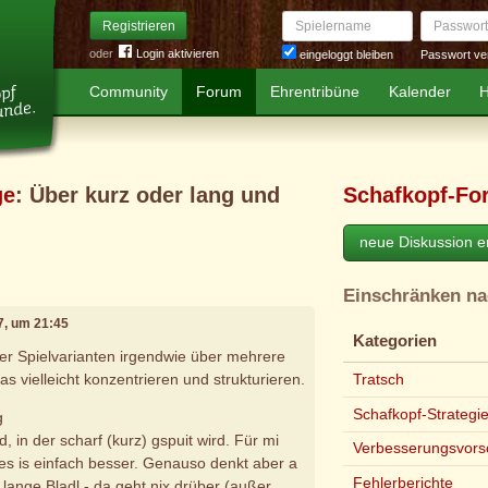
Spielername
Passwort
Registrieren
oder
Login aktivieren
Passwort ve
eingeloggt bleiben
Community
Forum
Ehrentribüne
Kalender
H
ge
: Über kurz oder lang und
Schafkopf-Fo
neue Diskussion er
Einschränken n
07, um 21:45
Kategorien
er Spielvarianten irgendwie über mehrere
as vielleicht konzentrieren und strukturieren.
Tratsch
Schafkopf-Strategi
g
 in der scharf (kurz) gspuit wird. Für mi
Verbesserungsvors
 es is einfach besser. Genauso denkt aber a
Fehlerberichte
lange Bladl - da geht nix drüber (außer