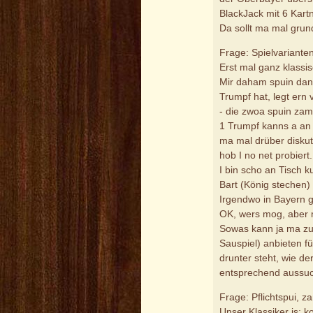
BlackJack mit 6 Kartn
Da sollt ma mal grund
Frage: Spielvariante
Erst mal ganz klassi
Mir daham spuin dan
Trumpf hat, legt ern
- die zwoa spuin zam 
1 Trumpf kanns a an 
ma mal drüber diskut
hob I no net probiert.
I bin scho an Tisch 
Bart (König stechen)
Irgendwo in Bayern g
OK, wers mog, aber m
Sowas kann ja ma zus
Sauspiel) anbieten f
drunter steht, wie de
entsprechend aussu
Frage: Pflichtspui, 
Unser Klassiker is: ko