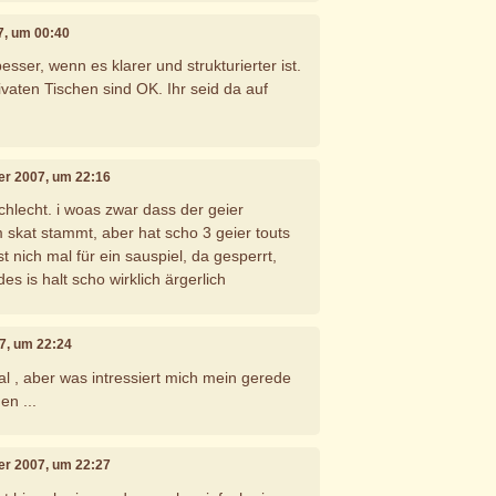
07, um 00:40
besser, wenn es klarer und strukturierter ist.
ivaten Tischen sind OK. Ihr seid da auf
er 2007, um 22:16
chlecht. i woas zwar dass der geier
 skat stammt, aber hat scho 3 geier touts
t nich mal für ein sauspiel, da gesperrt,
es is halt scho wirklich ärgerlich
7, um 22:24
al , aber was intressiert mich mein gerede
n ...
er 2007, um 22:27