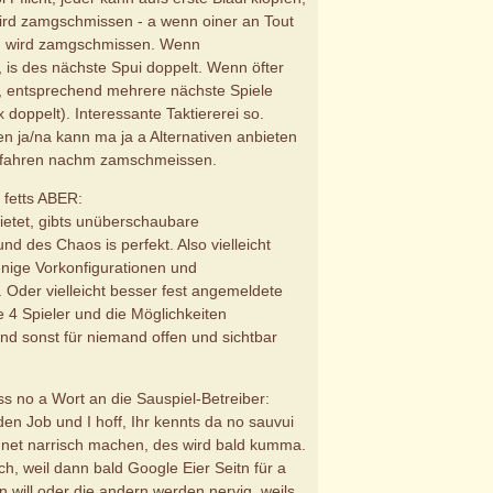
wird zamgschmissen - a wenn oiner an Tout
ll, wird zamgschmissen. Wenn
is des nächste Spui doppelt. Wenn öfter
 entsprechend mehrere nächste Spiele
x doppelt). Interessante Taktiererei so.
fen ja/na kann ma ja a Alternativen anbieten
rfahren nachm zamschmeissen.
fetts ABER:
ietet, gibts unüberschaubare
d des Chaos is perfekt. Also vielleicht
nige Vorkonfigurationen und
. Oder vielleicht besser fest angemeldete
e 4 Spieler und die Möglichkeiten
und sonst für niemand offen und sichtbar
 no a Wort an die Sauspiel-Betreiber:
en Job und I hoff, Ihr kennts da no sauvui
 net narrisch machen, des wird bald kumma.
ch, weil dann bald Google Eier Seitn für a
n will oder die andern werden nervig, weils