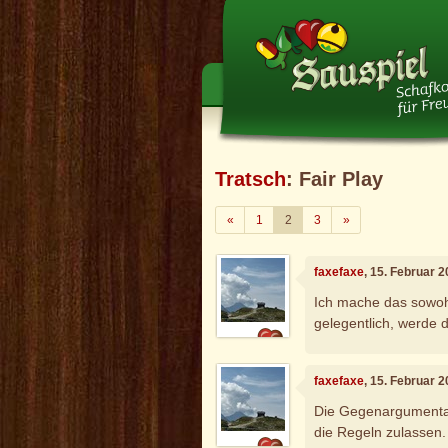
Tratsch
: Fair Play
Zurück
Weiter
«
1
2
3
»
faxefaxe
, 15. Februar 
Ich mache das sowohl
gelegentlich, werde da
faxefaxe
, 15. Februar 
Die Gegenargumentati
die Regeln zulassen.