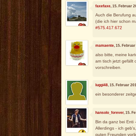
faxefaxe
, 15. Februar 
Auch die Berufung au
(die ich hier schon m
#575.417.672
mamaente
, 15. Februa
also bitte, meine ka
am tisch jetzt gefällt
vorschreiben.
luggi48
, 15. Februar 20
ein besonderer zeitg
hansolo_forever
, 15. F
Bin da ganz bei Enti
Allerdings - ich geb'
guten Freunden vorli