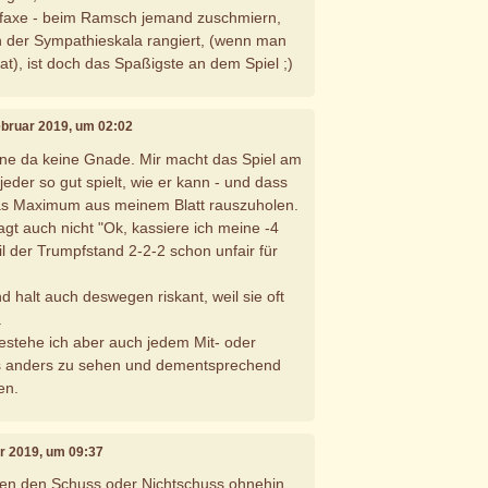
i faxe - beim Ramsch jemand zuschmiern,
 in der Sympathieskala rangiert, (wenn man
at), ist doch das Spaßigste an dem Spiel ;)
Februar 2019, um 02:02
nne da keine Gnade. Mir macht das Spiel am
eder so gut spielt, wie er kann - und dass
das Maximum aus meinem Blatt rauszuholen.
gt auch nicht "Ok, kassiere ich meine -4
il der Trumpfstand 2-2-2 schon unfair für
 halt auch deswegen riskant, weil sie oft
.
stehe ich aber auch jedem Mit- oder
s anders zu sehen und dementsprechend
en.
ar 2019, um 09:37
rten den Schuss oder Nichtschuss ohnehin