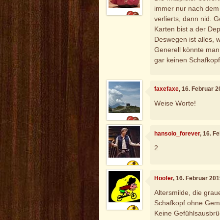
immer nur nach dem A
verlierts, dann nid. 
Karten bist a der Dep
Deswegen ist alles, w
Generell könnte man 
gar keinen Schafkopf 
faxefaxe
, 16. Februar 
Weise Worte!
hansolo_forever
, 16. F
2
Hoofer
, 16. Februar 20
Altersmilde, die gra
Schafkopf ohne Gemo
Keine Gefühlsausbrü