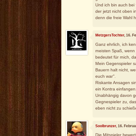
Und ich bin auch be
der jetzt nicht oben
denn die freie Wahl h
MetzgersTochter
, 16. 
Ganz ehrlich, ich ke
meisten Spaß, wenn j
bedeutet für mich, 
Mein Gegenspieler sa
Bauern halt nicht, we
euch war".
Riskante Ansagen sind
ein Kontra einfangen
Unabhängig davon ge
Gegnespieler zu, da
eben nicht zu schieß
Soolbrunzer
, 16. Febru
Die Mitspieler bewe