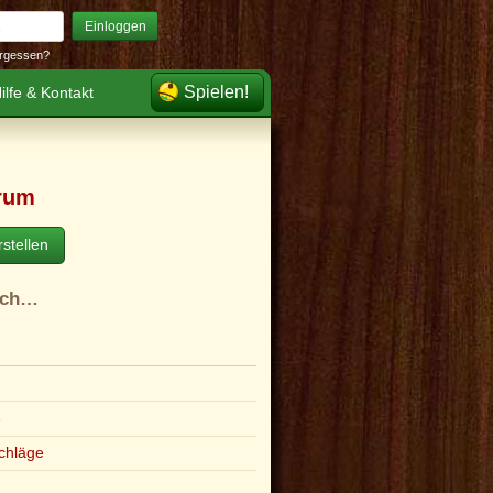
Einloggen
rgessen?
Spielen!
ilfe & Kontakt
rum
stellen
ach…
e
chläge