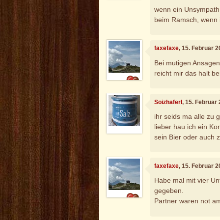
wenn ein Unsympath a
beim Ramsch, wenn i
faxefaxe
, 15. Februar 
Bei mutigen Ansagen,
reicht mir das halt 
Soizhaferl
, 15. Februar
ihr seids ma alle zu
lieber hau ich ein K
sein Bier oder auch zw
faxefaxe
, 15. Februar 
Habe mal mit vier Un
gegeben.
Partner waren not a