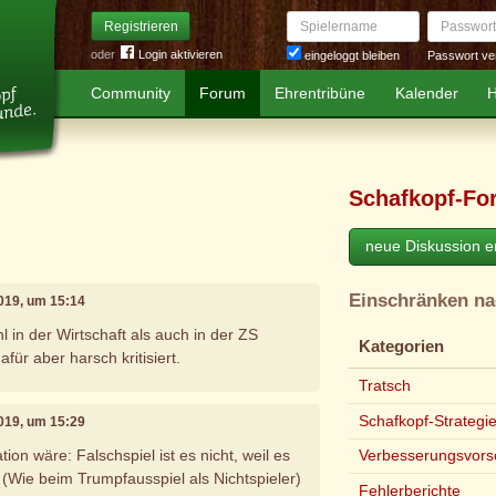
Spielername
Passwort
Registrieren
oder
Login aktivieren
Passwort ve
eingeloggt bleiben
Community
Forum
Ehrentribüne
Kalender
H
Schafkopf-Fo
neue Diskussion er
Einschränken n
2019, um 15:14
 in der Wirtschaft als auch in der ZS
Kategorien
für aber harsch kritisiert.
Tratsch
Schafkopf-Strategi
2019, um 15:29
on wäre: Falschspiel ist es nicht, weil es
Verbesserungsvors
 (Wie beim Trumpfausspiel als Nichtspieler)
Fehlerberichte