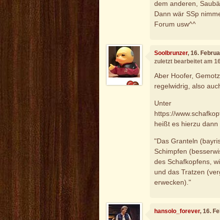
dem anderen, Saubär
Dann wär SSp nimme
Forum usw^^
Soolbrunzer
, 16. Febru
zuletzt bearbeitet am 1
Aber Hoofer, Gemotze
regelwidrig, also auc
Unter
https://www.schafkop
heißt es hierzu dann 
"Das Granteln (bayr
Schimpfen (besserwi
des Schafkopfens, w
und das Tratzen (ver
erwecken)."
hansolo_forever
, 16. F