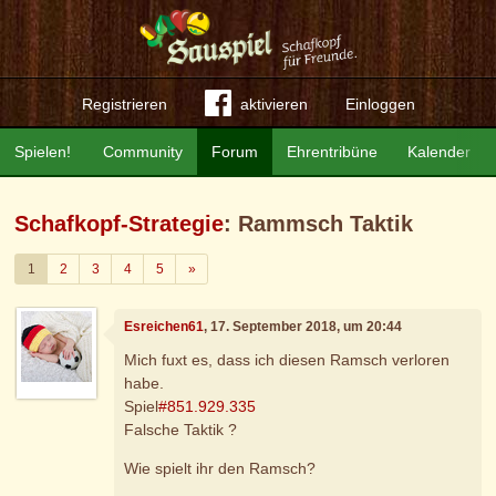
Registrieren
aktivieren
Einloggen
Spielen!
Community
Forum
Ehrentribüne
Kalender
Schafkopf-Strategie
: Rammsch Taktik
Weiter
1
2
3
4
5
»
Esreichen61
, 17. September 2018, um 20:44
Mich fuxt es, dass ich diesen Ramsch verloren
habe.
Spiel
#851.929.335
Falsche Taktik ?
Wie spielt ihr den Ramsch?