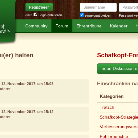
Spielername
Passwort
Registrieren
oder
Login aktivieren
Passwort ve
eingeloggt bleiben
Community
Forum
Ehrentribüne
Kalender
H
ei(er) halten
Schafkopf-Fo
neue Diskussion er
Einschränken n
, 12. November 2017, um 15:03
tfernt.
Kategorien
Tratsch
, 12. November 2017, um 15:12
Schafkopf-Strategi
tfernt.
Verbesserungsvors
Fehlerberichte