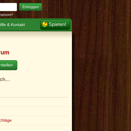
Einloggen
rgessen?
Spielen!
ilfe & Kontakt
rum
stellen
ach…
e
chläge