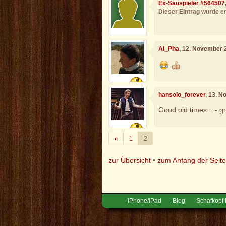
Ex-Sauspieler #564507
Dieser Eintrag wurde en
Al_Pha
, 12. November 
hansolo_forever
, 13. 
Good old times... - gr
Zurück
«
1
2
zur Übersicht
•
zum Anfang der Seit
iPhone/iPad
Blog
Schafkopf 