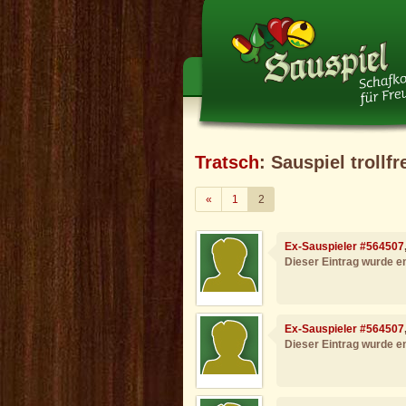
Tratsch
: Sauspiel trollfr
Zurück
«
1
2
Ex-Sauspieler #564507
Dieser Eintrag wurde en
Ex-Sauspieler #564507
Dieser Eintrag wurde en